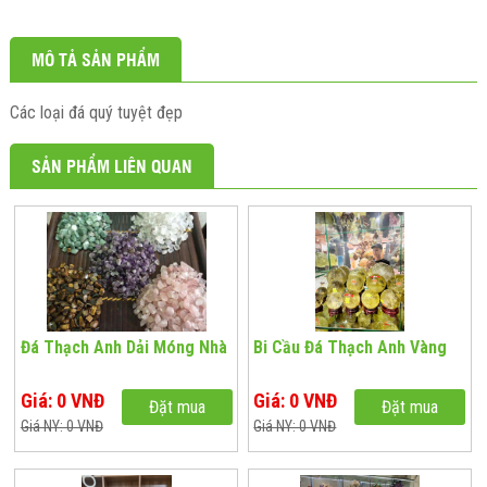
MÔ TẢ SẢN PHẨM
Các loại đá quý tuyệt đẹp
SẢN PHẨM LIÊN QUAN
Đá Thạch Anh Dải Móng Nhà
Bi Cầu Đá Thạch Anh Vàng
Giá: 0 VNĐ
Giá: 0 VNĐ
Đặt mua
Đặt mua
Giá NY: 0 VNĐ
Giá NY: 0 VNĐ