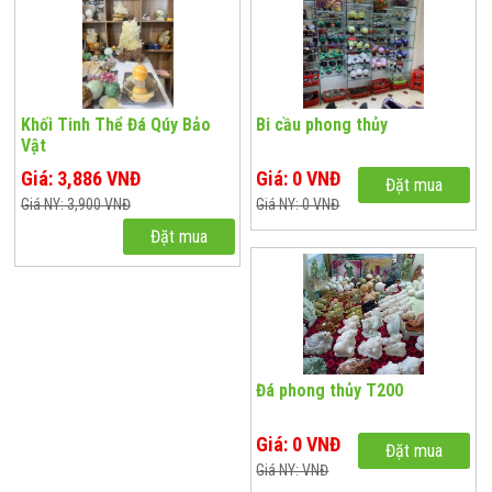
Khối Tinh Thể Đá Qúy Bảo
Bi cầu phong thủy
Vật
Giá: 3,886 VNĐ
Giá: 0 VNĐ
Đặt mua
Giá NY: 3,900 VNĐ
Giá NY: 0 VNĐ
Đặt mua
Đá phong thủy T200
Giá: 0 VNĐ
Đặt mua
Giá NY: VNĐ