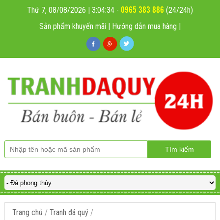
0965 383 886
Thứ 7, 08/08/2026 | 3:04:35
-
(24/24h)
Sản phẩm khuyến mãi
|
Hướng dẫn mua hàng
|
Trang chủ
/
Tranh đá quý
/