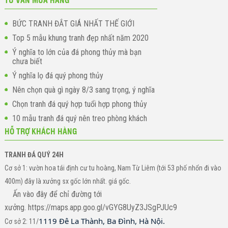
BỨC TRANH ĐẮT GIÁ NHẤT THẾ GIỚI
Top 5 mẫu khung tranh đẹp nhất năm 2020
Ý nghĩa to lớn của đá phong thủy mà bạn
chưa biết
Ý nghĩa lọ đá quý phong thủy
Nên chọn quà gì ngày 8/3 sang trọng, ý nghĩa
Chọn tranh đá quý hợp tuổi hợp phong thủy
10 mẫu tranh đá quý nên treo phòng khách
HỖ TRỢ KHÁCH HÀNG
TRANH ĐÁ QUÝ 24H
Cơ sở 1: vườn hoa tái định cư tu hoàng, Nam Từ Liêm (tới 53 phố nhổn đi vào
400m) đây là xưởng sx gốc lớn nhất. giá gốc.
Ấn vào đây để chỉ đường tới
xưởng. https://maps.app.goo.gl/vGYG8UyZ3JSgPJUc9
1119 Đê La Thành, Ba Đình, Hà Nội.
Cơ sở 2: 11/