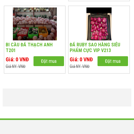
BI CẦU ĐÁ THẠCH ANH
ĐÁ RUBY SAO HÀNG SIÊU
T201
PHẨM CỰC VIP V213
Giá: 0 VNĐ
Giá: 0 VNĐ
Đặt mua
Đặt mua
Giá NY: VNĐ
Giá NY: VNĐ