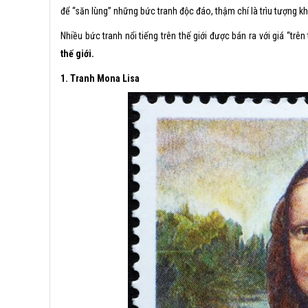
để “săn lùng” những bức tranh độc đáo, thậm chí là trìu tượng kh
TRANH HỔ PHÁCH
Nhiều bức tranh nổi tiếng trên thế giới được bán ra với giá “tr
Tranh đá quý hoa - 
thế giới.
Tranh đá quý ngựa
1. Tranh Mona Lisa
Tranh đá quý tặng t
Tranh đá quý động v
Tranh đá quý tứ quý
Tranh đá quý thư ph
Tranh đá quý chân 
Tranh đá quý theo y
Tranh đá quý làm qu