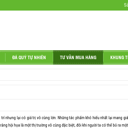
S
ĐÁ QUÝ TỰ NHIÊN
TƯ VẤN MUA HÀNG
KHUNG T
 cảnh
Vật phẩm phong thủy
ấp - TUYỆT ĐẸP
trí nhưng lại có giá trị vô cùng lớn. Những tác phẩm khó hiểu nhất lại mang giá 
rằng hội họa là một thị trường vô cùng đặc biệt, đôi khi người ta có thể bỏ ra một 