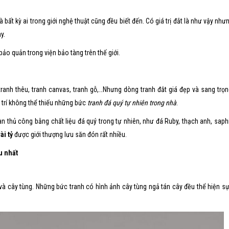
 bất kỳ ai trong giới nghệ thuật cũng đều biết đến. Có giá trị đắt là như vậy như
y.
ảo quản trong viện bảo tàng trên thế giới.
anh thêu, tranh canvas, tranh gỗ,…Nhưng dòng tranh đắt giá đẹp và sang trọn
g trí không thể thiếu những bức
tranh đá quý tự nhiên trong nhà
.
n thủ công bằng chất liệu đá quý trong tự nhiên, như đá Ruby, thạch anh, saphi
ài tỷ
được giới thượng lưu săn đón rất nhiều.
u nhất
à cây tùng. Những bức tranh có hình ảnh cây tùng ngả tán cây đều thể hiện sự n