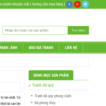
ản phẩm khuyến mãi
|
Hướng dẫn mua hàng
|
RANH, ẢNH
BÁO GIÁ TRANH
LIÊN HỆ
DANH MỤC SẢN PHẨM
Tranh đá quý
Tranh đá quý phong cảnh
trị lớn nhất. Có
Đá phong thủy
khối tài sản lớn