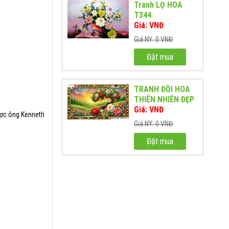
Tranh LỌ HOA
T344
Giá: VNĐ
Giá NY: 0 VNĐ
Đặt mua
TRANH ĐỒI HOA
THIÊN NHIÊN ĐẸP
NHẤT TH01
Giá: VNĐ
ược ông Kenneth
Giá NY: 0 VNĐ
Đặt mua