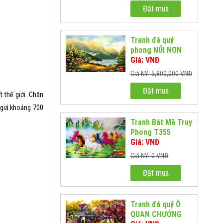
Đặt mua
Tranh đá quý
phong NÚI NON
HÙNG VĨ
Giá: VNĐ
Giá NY: 5,800,000 VNĐ
Đặt mua
 thế giới. Chân
ó giá khoảng 700
Tranh Bát Mã Truy
Phong T355
Giá: VNĐ
Giá NY: 0 VNĐ
Đặt mua
Tranh đá quý Ô
QUAN CHƯỞNG