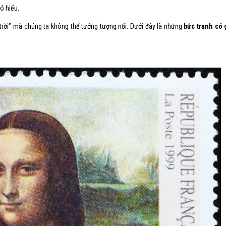
ó hiểu.
ên trời” mà chúng ta không thể tưởng tượng nổi. Dưới đây là những
bức tranh có g
lãng hoa
hầy cô
ật
áp
dung
êu cầu
à tặng