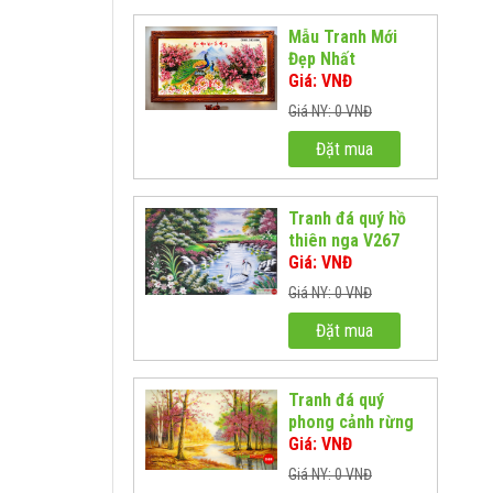
Mẫu Tranh Mới
Đẹp Nhất
Giá: VNĐ
Giá NY: 0 VNĐ
Đặt mua
Tranh đá quý hồ
thiên nga V267
Giá: VNĐ
Giá NY: 0 VNĐ
Đặt mua
Tranh đá quý
phong cảnh rừng
lá đỏ
Giá: VNĐ
Giá NY: 0 VNĐ