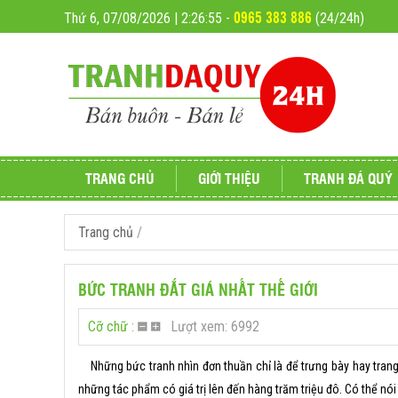
0965 383 886
Thứ 6, 07/08/2026 | 2:26:57
-
(24/24h)
TRANG CHỦ
GIỚI THIỆU
TRANH ĐÁ QUÝ
Trang chủ
/
Tranh đá quý phong
BỨC TRANH ĐẮT GIÁ NHẤT THẾ GIỚI
Đá phong thủy
Cỡ chữ :
Lượt xem: 6992
Tranh đá quý giá rẻ
Tranh Đá Qúy Cao C
Những bức tranh nhìn đơn thuần chỉ là để trưng bày hay trang 
những tác phẩm có giá trị lên đến hàng trăm triệu đô. Có thể nói 
Tranh đá quý phố cổ