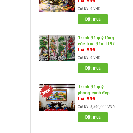
T359
Giá: VNĐ
Giá NY: 0 VNĐ
Đặt mua
Tranh đá quý tùng
cúc trúc đào T192
Giá: VNĐ
Giá NY: 0 VNĐ
Đặt mua
Tranh đá quý
phong cảnh đẹp
T322
Giá: VNĐ
Giá NY: 8,500,000 VNĐ
Đặt mua