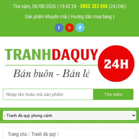
0965 383 886
Thứ năm, 06/08/2026 | 19:42:25
-
(24/24h)
Sản phẩm khuyến mãi
|
Hướng dẫn mua hàng
|
Trang chủ
/
Tranh đá quý
/