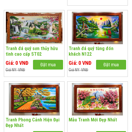
Tranh đá quý sơn thủy hữu
Tranh đá quý tùng đón
tình cao cấp ST02
khách N122
Giá: 0 VNĐ
Giá: 0 VNĐ
Đặt mua
Đặt mua
Giá NY: VNĐ
Giá NY: VNĐ
Tranh Phong Cảnh Hiện Đại
Mẫu Tranh Mới Đẹp Nhất
Đẹp Nhất