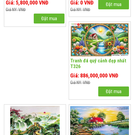
Giá: 5,800,000 VNĐ
Giá: 0 VNĐ
Đặt mua
Giá NY: VNĐ
Giá NY: VNĐ
Đặt mua
Tranh đá quý cảnh đẹp nhất
T326
Giá: 886,000,000 VNĐ
Giá NY: VNĐ
Đặt mua