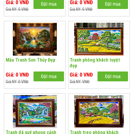
Giá: 0 VNĐ
Giá: 0 VNĐ
Đặt mua
Đặt mua
Giá NY: 0 VNĐ
Giá NY: 0 VNĐ
Mẫu Tranh Sơn Thủy Đẹp
Tranh phòng khách tuyệt
đẹp
Giá: 0 VNĐ
Giá: 0 VNĐ
Đặt mua
Đặt mua
Giá NY: 0 VNĐ
Giá NY: VNĐ
Tranh đá quý phong cảnh
Tranh treo phòng khách