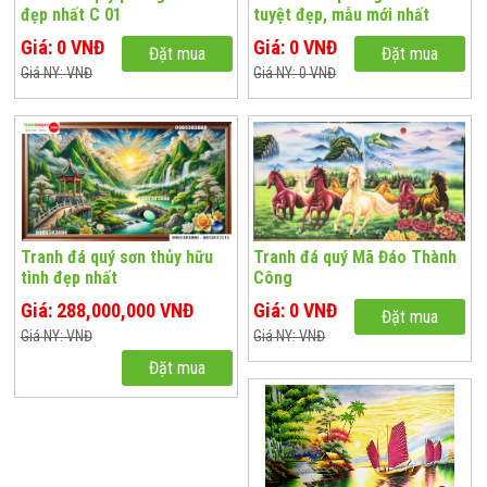
đẹp nhất C 01
tuyệt đẹp, mẫu mới nhất
Giá: 0 VNĐ
Giá: 0 VNĐ
Đặt mua
Đặt mua
Giá NY: VNĐ
Giá NY: 0 VNĐ
Tranh đá quý sơn thủy hữu
Tranh đá quý Mã Đáo Thành
tình đẹp nhất
Công
Giá: 288,000,000 VNĐ
Giá: 0 VNĐ
Đặt mua
Giá NY: VNĐ
Giá NY: VNĐ
Đặt mua