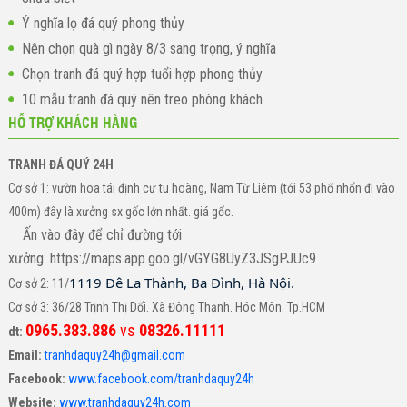
Ý nghĩa lọ đá quý phong thủy
Nên chọn quà gì ngày 8/3 sang trọng, ý nghĩa
Chọn tranh đá quý hợp tuổi hợp phong thủy
10 mẫu tranh đá quý nên treo phòng khách
HỖ TRỢ KHÁCH HÀNG
TRANH ĐÁ QUÝ 24H
Cơ sở 1: vườn hoa tái định cư tu hoàng, Nam Từ Liêm (tới 53 phố nhổn đi vào
400m) đây là xưởng sx gốc lớn nhất. giá gốc.
Ấn vào đây để chỉ đường tới
xưởng. https://maps.app.goo.gl/vGYG8UyZ3JSgPJUc9
1119 Đê La Thành, Ba Đình, Hà Nội.
Cơ sở 2: 11/
Cơ sở 3: 36/28 Trịnh Thị Dối. Xã Đông Thạnh. Hóc Môn. Tp.HCM
0965.383.886
vs
08326.11111
dt:
Email:
tranhdaquy24h@gmail.com
Facebook:
www.facebook.com/tranhdaquy24h
Website:
www.tranhdaquy24h.com