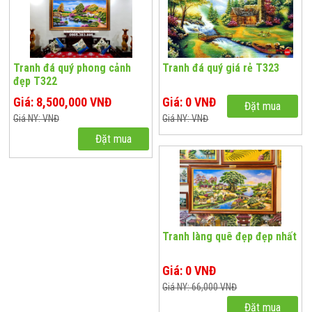
Tranh đá quý phong cảnh
Tranh đá quý giá rẻ T323
đẹp T322
Giá: 8,500,000 VNĐ
Giá: 0 VNĐ
Đặt mua
Giá NY: VNĐ
Giá NY: VNĐ
Đặt mua
Tranh làng quê đẹp đẹp nhất
Giá: 0 VNĐ
Giá NY: 66,000 VNĐ
Đặt mua