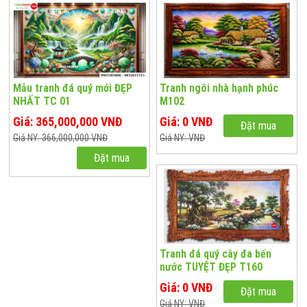
Mẫu tranh đá quý mới ĐẸP
Tranh ngôi nhà hạnh phúc
NHẤT TC 01
M102
Giá: 365,000,000 VNĐ
Giá: 0 VNĐ
Đặt mua
Giá NY: 366,000,000 VNĐ
Giá NY: VNĐ
Đặt mua
Tranh đá quý cây đa bến
nước TUYỆT ĐẸP T160
Giá: 0 VNĐ
Đặt mua
Giá NY: VNĐ