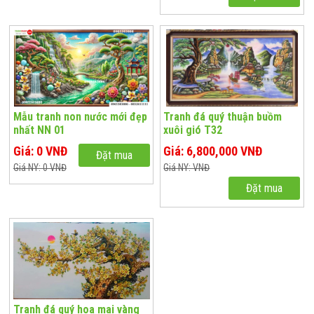
Mẫu tranh non nước mới đẹp
Tranh đá quý thuận buồm
nhất NN 01
xuôi gió T32
Giá: 0 VNĐ
Giá: 6,800,000 VNĐ
Đặt mua
Giá NY: 0 VNĐ
Giá NY: VNĐ
Đặt mua
Tranh đá quý hoa mai vàng