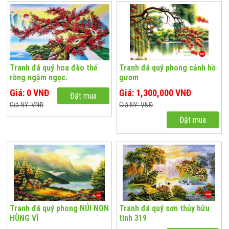
Tranh đá quý hoa đào thế
Tranh đá quý phong cảnh hồ
rồng ngậm ngọc.
gươm
Giá: 0 VNĐ
Giá: 1,300,000 VNĐ
Đặt mua
Giá NY: VNĐ
Giá NY: VNĐ
Đặt mua
Tranh đá quý phong NÚI NON
Tranh đá quý sơn thủy hữu
HÙNG VĨ
tình 319