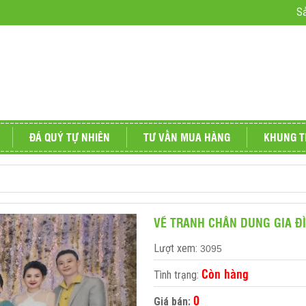
S
ĐÁ QUÝ TỰ NHIÊN
TƯ VẤN MUA HÀNG
KHUNG T
 cảnh
Vật phẩm phong thủy
VẼ TRANH CHÂN DUNG GIA Đ
Lượt xem:
3095
Còn hàng
Tình trạng:
ấp - TUYỆT ĐẸP
0
Giá bán: