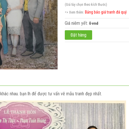
(Giá tùy chọn theo kích thước)
Bảng báo giá tranh đá quý
=> Xem thêm:
lãng hoa
Giá niêm yết:
0 vnđ
Đặt hàng
hầy cô
ật
áp
dung
êu cầu
ỡ khác nhau. bạn lh để được tư vấn vẽ mẫu tranh đẹp nhất.
à tặng