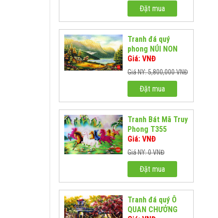
Đặt mua
Tranh đá quý
phong NÚI NON
HÙNG VĨ
Giá: VNĐ
Giá NY: 5,800,000 VNĐ
Đặt mua
Tranh Bát Mã Truy
Phong T355
Giá: VNĐ
Giá NY: 0 VNĐ
Đặt mua
Tranh đá quý Ô
QUAN CHƯỞNG