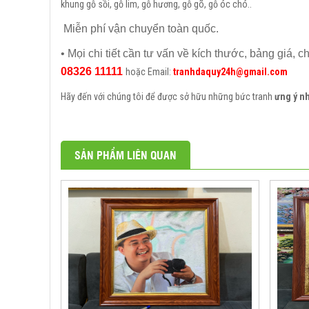
khung gỗ sồi, gỗ lim, gỗ hương, gỗ gõ, gỗ óc chó..
Miễn phí vận chuyển toàn quốc.
• Mọi chi tiết cần tư vấn về kích thước, bảng giá, c
08326 11111
hoặc Email:
tranhdaquy24h@gmail.com
Hãy đến với chúng tôi để được sở hữu những bức tranh
ưng ý n
SẢN PHẨM LIÊN QUAN