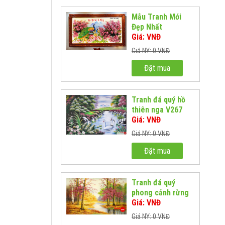
Mẫu Tranh Mới
Đẹp Nhất
Giá: VNĐ
Giá NY: 0 VNĐ
Đặt mua
Tranh đá quý hồ
thiên nga V267
Giá: VNĐ
Giá NY: 0 VNĐ
Đặt mua
Tranh đá quý
phong cảnh rừng
lá đỏ
Giá: VNĐ
Giá NY: 0 VNĐ