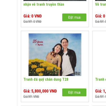
nhận vẽ tranh truyền thần
Vẽ tra
Giá: 0 VNĐ
Giá: 
Đặt mua
Giá NY: 0 VNĐ
Giá NY:
Tranh đá quý chân dung T28
Tranh 
Giá: 5,800,000 VNĐ
Giá: 
Đặt mua
Giá NY: VNĐ
Giá NY: