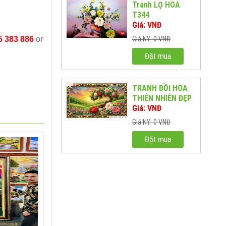
Tranh LỌ HOA
T344
Giá: VNĐ
5 383 886
or
Giá NY: 0 VNĐ
Đặt mua
TRANH ĐỒI HOA
THIÊN NHIÊN ĐẸP
NHẤT TH01
Giá: VNĐ
Giá NY: 0 VNĐ
Đặt mua