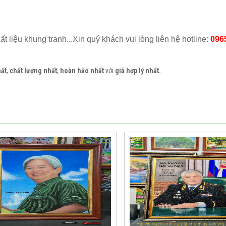
hất liệu khung tranh...Xin quý khách vui lòng liên hệ hotline:
096
hất
,
chất lượng nhất
,
hoàn hảo nhất
với
giá hợp lý nhất.