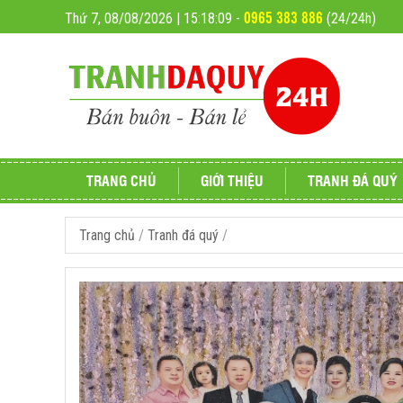
0965 383 886
Thứ 7, 08/08/2026 | 15:18:11
-
(24/24h)
TRANG CHỦ
GIỚI THIỆU
TRANH ĐÁ QUÝ
Trang chủ
/
Tranh đá quý
/
Tranh đá quý phong
Đá phong thủy
Tranh đá quý giá rẻ
Tranh Đá Qúy Cao C
Tranh đá quý phố cổ