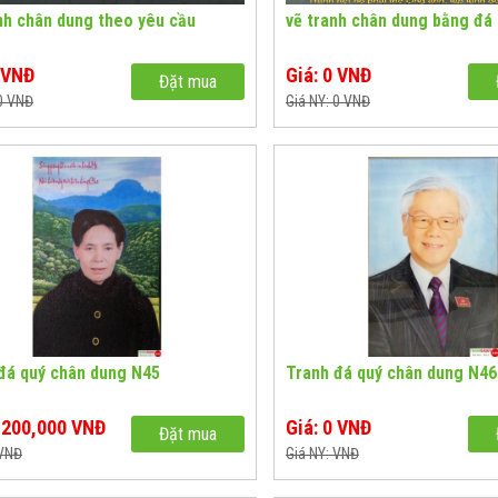
nh chân dung theo yêu cầu
vẽ tranh chân dung bằng đá
0 VNĐ
Giá: 0 VNĐ
Đặt mua
 0 VNĐ
Giá NY: 0 VNĐ
đá quý chân dung N45
Tranh đá quý chân dung N46
1,200,000 VNĐ
Giá: 0 VNĐ
Đặt mua
 VNĐ
Giá NY: VNĐ