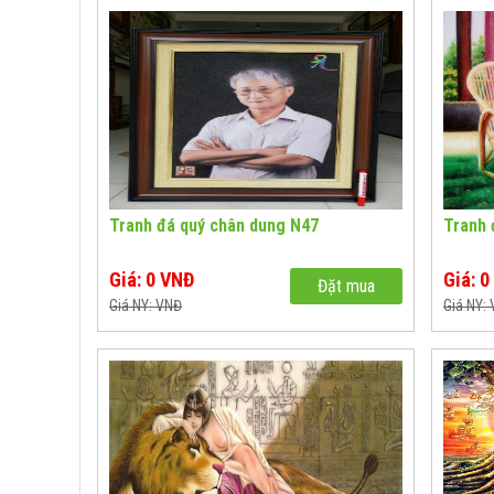
Tranh đá quý chân dung N47
Tranh 
Giá: 0 VNĐ
Giá: 
Đặt mua
Giá NY: VNĐ
Giá NY: