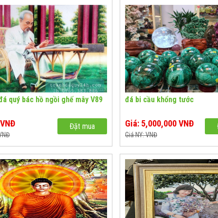
đá quý bác hồ ngồi ghế mây V89
đá bi cầu khổng tước
0 VNĐ
Giá: 5,000,000 VNĐ
Đặt mua
 VNĐ
Giá NY: VNĐ