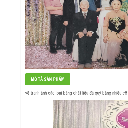
TRANH HỔ PHÁCH
Tranh đá quý hoa - 
Tranh đá quý ngựa
Tranh đá quý tặng t
Tranh đá quý động v
Tranh đá quý tứ quý
Tranh đá quý thư ph
MÔ TẢ SẢN PHẨM
Tranh đá quý chân 
Tranh đá quý theo y
vẽ tranh ảnh các loại bằng chất liệu đá quý bằng nhiều c
Tranh đá quý làm qu