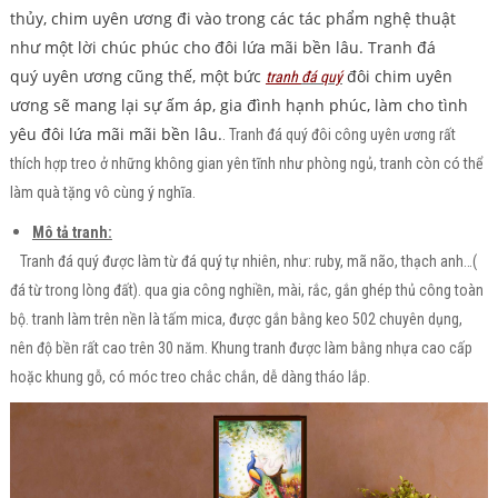
thủy, chim uyên ương đi vào trong các tác phẩm nghệ thuật
như một lời chúc phúc cho đôi lứa mãi bền lâu. Tranh đá
quý uyên ương cũng thế, một bức
đôi chim uyên
tranh
đá quý
ương sẽ mang lại sự ấm áp, gia đình hạnh phúc, làm cho tình
yêu đôi lứa mãi mãi bền lâu.
. Tranh đá quý đôi công uyên ương rất
thích hợp treo ở những không gian yên tĩnh như phòng ngủ, tranh còn có thể
làm quà tặng vô cùng ý nghĩa.
Mô tả tranh:
Tranh đá quý được làm từ đá quý tự nhiên, như: ruby, mã não, thạch anh…(
đá từ trong lòng đất). qua gia công nghiền, mài, rắc, gắn ghép thủ công toàn
bộ. tranh làm trên nền là tấm mica, được gắn bằng keo 502 chuyên dụng,
nên độ bền rất cao trên 30 năm. Khung tranh được làm bằng nhựa cao cấp
hoặc khung gỗ, có móc treo chắc chắn, dễ dàng tháo lắp.