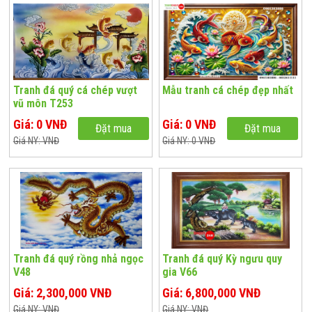
Tranh đá quý cá chép vượt
Mẫu tranh cá chép đẹp nhất
vũ môn T253
Giá: 0 VNĐ
Giá: 0 VNĐ
Đặt mua
Đặt mua
Giá NY: VNĐ
Giá NY: 0 VNĐ
Tranh đá quý rồng nhả ngọc
Tranh đá quý Kỳ ngưu quy
V48
gia V66
Giá: 2,300,000 VNĐ
Giá: 6,800,000 VNĐ
Giá NY: VNĐ
Giá NY: VNĐ