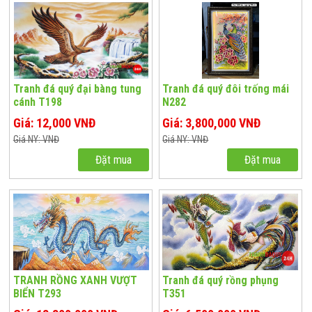
Tranh đá quý đại bàng tung
Tranh đá quý đôi trống mái
cánh T198
N282
Giá: 12,000 VNĐ
Giá: 3,800,000 VNĐ
Giá NY: VNĐ
Giá NY: VNĐ
Đặt mua
Đặt mua
TRANH RỒNG XANH VƯỢT
Tranh đá quý rồng phụng
BIỂN T293
T351