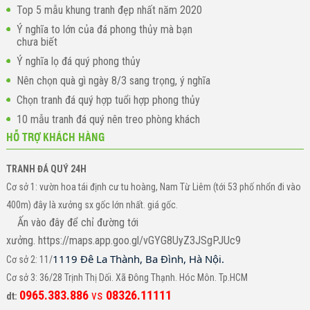
Top 5 mẫu khung tranh đẹp nhất năm 2020
Ý nghĩa to lớn của đá phong thủy mà bạn
chưa biết
Ý nghĩa lọ đá quý phong thủy
Nên chọn quà gì ngày 8/3 sang trọng, ý nghĩa
Chọn tranh đá quý hợp tuổi hợp phong thủy
10 mẫu tranh đá quý nên treo phòng khách
HỖ TRỢ KHÁCH HÀNG
TRANH ĐÁ QUÝ 24H
Cơ sở 1: vườn hoa tái định cư tu hoàng, Nam Từ Liêm (tới 53 phố nhổn đi vào
400m) đây là xưởng sx gốc lớn nhất. giá gốc.
Ấn vào đây để chỉ đường tới
xưởng. https://maps.app.goo.gl/vGYG8UyZ3JSgPJUc9
1119 Đê La Thành, Ba Đình, Hà Nội.
Cơ sở 2: 11/
Cơ sở 3: 36/28 Trịnh Thị Dối. Xã Đông Thạnh. Hóc Môn. Tp.HCM
0965.383.886
vs
08326.11111
dt: