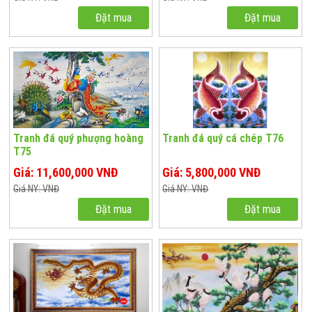
Đặt mua
Đặt mua
Tranh đá quý phượng hoàng
Tranh đá quý cá chép T76
T75
Giá: 11,600,000 VNĐ
Giá: 5,800,000 VNĐ
Giá NY: VNĐ
Giá NY: VNĐ
Đặt mua
Đặt mua