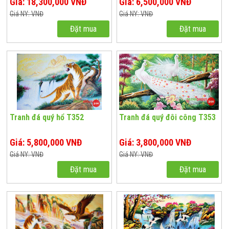
Giá: 18,300,000 VNĐ
Giá: 6,500,000 VNĐ
Giá NY: VNĐ
Giá NY: VNĐ
Đặt mua
Đặt mua
Tranh đá quý hổ T352
Tranh đá quý đôi công T353
Giá: 5,800,000 VNĐ
Giá: 3,800,000 VNĐ
Giá NY: VNĐ
Giá NY: VNĐ
Đặt mua
Đặt mua