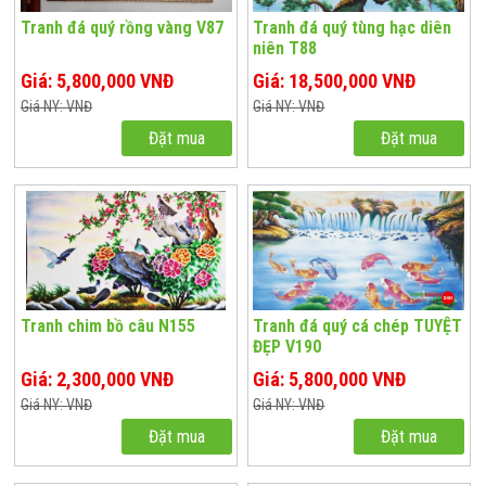
Tranh đá quý rồng vàng V87
Tranh đá quý tùng hạc diên
niên T88
Giá: 5,800,000 VNĐ
Giá: 18,500,000 VNĐ
Giá NY: VNĐ
Giá NY: VNĐ
Đặt mua
Đặt mua
Tranh chim bồ câu N155
Tranh đá quý cá chép TUYỆT
ĐẸP V190
Giá: 2,300,000 VNĐ
Giá: 5,800,000 VNĐ
Giá NY: VNĐ
Giá NY: VNĐ
Đặt mua
Đặt mua