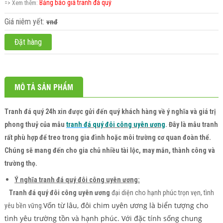
Bảng báo giá tranh đá quý
=> Xem thêm:
Giá niêm yết:
vnđ
Đặt hàng
MÔ TẢ SẢN PHẨM
Tranh đá quý 24h
xin được gửi đến quý khách hàng về ý nghĩa và giá trị
phong thuỷ của mẫu
tranh đ
á quý đôi công uyên ương
. Đây là mẫu tranh
rất phù hợp để treo trong gia đình hoặc môi trường cơ quan đoàn thể.
Chúng sẽ mang đến cho gia chủ nhiều tài lộc, may mắn, thành công và
trường thọ.
Ý nghĩa tranh đá quý đôi công uyên ương:
Tranh đá quý đôi công uyên ương
đại diện cho hạnh phúc trọn vẹn, tình
Vốn từ lâu, đôi chim uyên ương là biển tượng cho
yêu bền vững.
tình yêu trường tồn và hạnh phúc. Với đặc tính sống chung