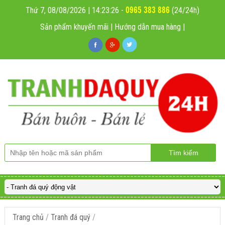
0965 383 886
Thứ 7, 08/08/2026 | 14:23:28
-
(24/24h)
Sản phẩm khuyến mãi
|
Hướng dẫn mua hàng
|
Trang chủ
/
Tranh đá quý
/