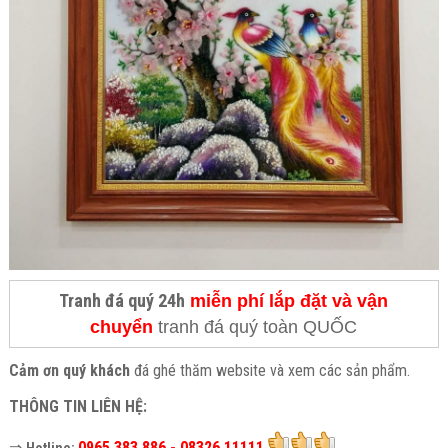
Tranh đá quý 24h
miễn phí lắp đặt và vận
chuyển
tranh đá quý toàn QUỐC
Cảm ơn quý khách
đá ghé thăm website và xem các sản phẩm.
THÔNG TIN LIÊN HỆ:
⇒
0965 383 886 - 08326 11111