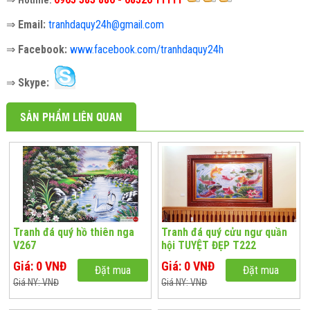
Hotline:
⇒
Email:
tranhdaquy24h@gmail.com
⇒
Facebook:
www.facebook.com/tranhdaquy24h
⇒
Skype:
SẢN PHẨM LIÊN QUAN
Tranh đá quý hồ thiên nga
Tranh đá quý cửu ngư quần
V267
hội TUYỆT ĐẸP T222
Giá: 0 VNĐ
Giá: 0 VNĐ
Đặt mua
Đặt mua
Giá NY: VNĐ
Giá NY: VNĐ