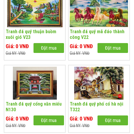
Tranh đá quý thuận buồm
Tranh đá quý mã đáo thành
xuôi gió V23
công V22
Giá: 0 VNĐ
Giá: 0 VNĐ
Đặt mua
Đặt mua
Giá NY: VNĐ
Giá NY: VNĐ
Tranh đá quý cổng văn miếu
Tranh đá quý phố cổ hà nội
N130
T322
Giá: 0 VNĐ
Giá: 0 VNĐ
Đặt mua
Đặt mua
Giá NY: VNĐ
Giá NY: VNĐ