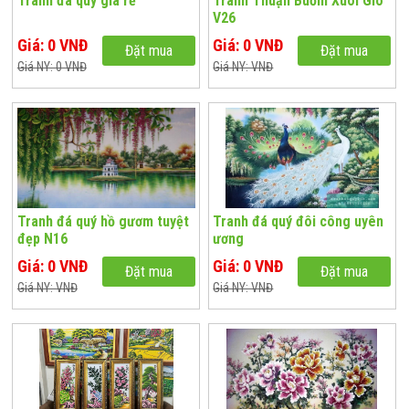
Tranh đá quý giá rẻ
Tranh Thuận Buồm Xuôi Gió
V26
Giá: 0 VNĐ
Giá: 0 VNĐ
Đặt mua
Đặt mua
Giá NY: 0 VNĐ
Giá NY: VNĐ
Tranh đá quý hồ gươm tuyệt
Tranh đá quý đôi công uyên
đẹp N16
ương
Giá: 0 VNĐ
Giá: 0 VNĐ
Đặt mua
Đặt mua
Giá NY: VNĐ
Giá NY: VNĐ