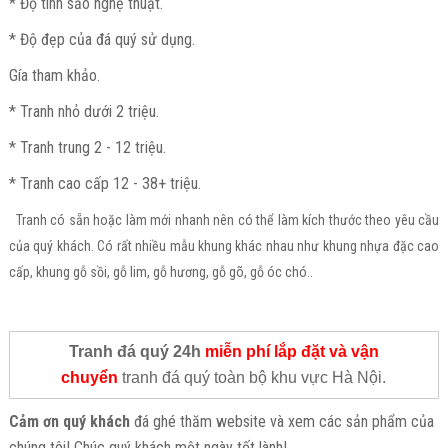
* Độ tinh sảo nghệ thuật.
* Độ đẹp của đá quý sử dụng.
Gía tham khảo.
* Tranh nhỏ dưới 2 triệu.
* Tranh trung 2 - 12 triệu.
* Tranh cao cấp 12 - 38+ triệu.
Tranh có sẵn hoặc làm mới nhanh nên có thể làm kích thước theo yêu cầu
của quý khách. Có rất nhiều mẫu khung khác nhau như khung nhựa đặc cao
cấp, khung gỗ sồi, gỗ lim, gỗ hương, gỗ gõ, gỗ óc chó..
Tranh đá quý 24h
miễn phí lắp đặt và vận
chuyển
tranh đá quý toàn bộ khu vực Hà Nội.
Cảm ơn quý khách
đá ghé thăm website và xem các sản phẩm của
chúng tôi! Chúc quý khách một ngày tốt lành!