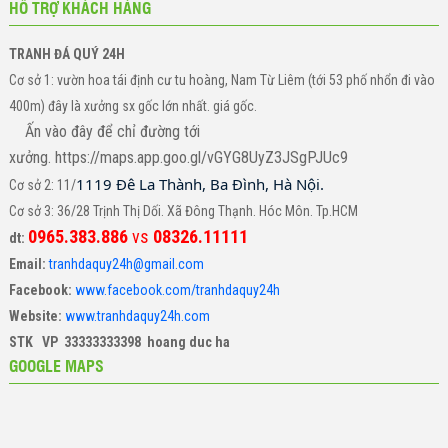
HỖ TRỢ KHÁCH HÀNG
TRANH ĐÁ QUÝ 24H
Cơ sở 1: vườn hoa tái định cư tu hoàng, Nam Từ Liêm (tới 53 phố nhổn đi vào
400m) đây là xưởng sx gốc lớn nhất. giá gốc.
Ấn vào đây để chỉ đường tới
xưởng. https://maps.app.goo.gl/vGYG8UyZ3JSgPJUc9
1119 Đê La Thành, Ba Đình, Hà Nội.
Cơ sở 2: 11/
Cơ sở 3: 36/28 Trịnh Thị Dối. Xã Đông Thạnh. Hóc Môn. Tp.HCM
0965.383.886
vs
08326.11111
dt:
Email:
tranhdaquy24h@gmail.com
Facebook:
www.facebook.com/tranhdaquy24h
Website:
www.tranhdaquy24h.com
STK VP 33333333398 hoang duc ha
GOOGLE MAPS