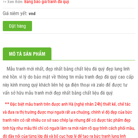
Bảng báo giá tranh đá quý
=> Xem thêm:
Giá niêm yết:
vnđ
Đặt hàng
MÔ TẢ SẢN PHẨM
Mẫu tranh mới nhất, đẹp nhất bằng chất liệu đá quý đẹp lung linh
mê hồn. vì lý do
bảo mật
về thông tin mẫu tranh đẹp đá quý cao cấp
này kính mong quý khách liên hệ qa điện thoại và zalo để được tư
vấn sở hữu mẫu tranh mới đẹp nhất bằng chất liệu đá quý.
** Đặc biệt mẫu tranh trên được anh Hà (nghệ nhân 24h) thiết kế, chế tác
và đưa ra thị trường được mọi người rất ưa chuộng, chính vì độ đẹp của bức
tranh nên có rất nhiều cơ sở sao chép lại nhưng để có được tác phẩm đẹp
tinh túy như mẫu thì chỉ có người làm ra mới nắm rõ quy trình cách phối mầu,
độ dầy nổi của từng lớp đá và bố cục hợp lý để tạo ra bức tranh lung linh