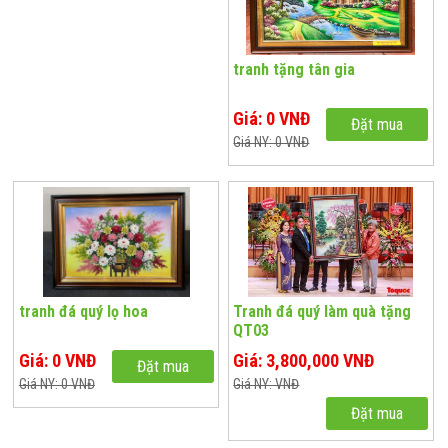
tranh tặng tân gia
Giá: 0 VNĐ
Đặt mua
Giá NY: 0 VNĐ
tranh đá quý lọ hoa
Tranh đá quý làm quà tặng
QT03
Giá: 0 VNĐ
Giá: 3,800,000 VNĐ
Đặt mua
Giá NY: 0 VNĐ
Giá NY: VNĐ
Đặt mua