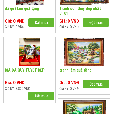
đá quý làm quà tặng
Tranh sơn thủy đẹp nhất
ST01
Giá: 0 VNĐ
Giá: 0 VNĐ
Đặt mua
Đặt mua
Giá NY: 0 VNĐ
Giá NY: 0 VNĐ
ĐĨA ĐÁ QUÝ TUYỆT ĐẸP
tranh làm quà tặng
Giá: 0 VNĐ
Giá: 0 VNĐ
Đặt mua
Giá NY: 3,800 VNĐ
Giá NY: 0 VNĐ
Đặt mua