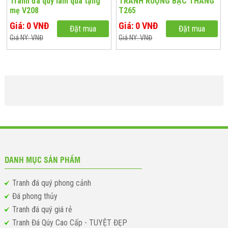
Tranh đá quý làm quà tặng
TRANH RUỘNG BẬC THANG
mẹ V208
T265
Giá: 0 VNĐ
Giá: 0 VNĐ
Đặt mua
Đặt mua
Giá NY: VNĐ
Giá NY: VNĐ
DANH MỤC SẢN PHẨM
Tranh đá quý phong cảnh
Đá phong thủy
Tranh đá quý giá rẻ
Tranh Đá Qúy Cao Cấp - TUYỆT ĐẸP