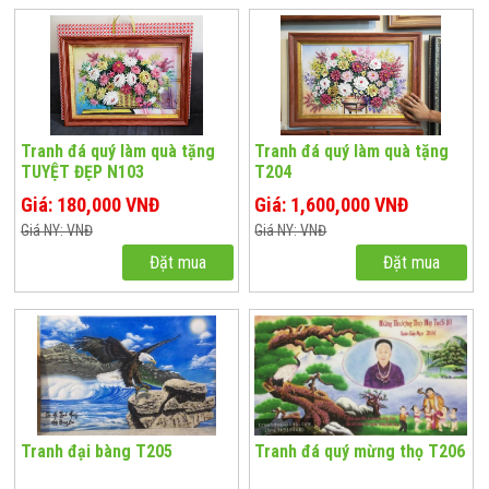
Tranh đá quý làm quà tặng
Tranh đá quý làm quà tặng
TUYỆT ĐẸP N103
T204
Giá: 180,000 VNĐ
Giá: 1,600,000 VNĐ
Giá NY: VNĐ
Giá NY: VNĐ
Đặt mua
Đặt mua
Tranh đại bàng T205
Tranh đá quý mừng thọ T206