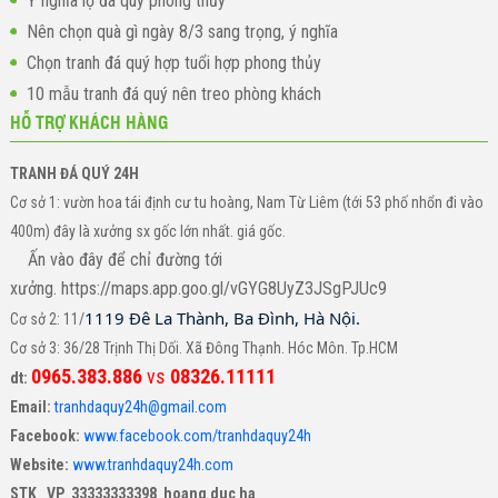
Ý nghĩa lọ đá quý phong thủy
Nên chọn quà gì ngày 8/3 sang trọng, ý nghĩa
Chọn tranh đá quý hợp tuổi hợp phong thủy
10 mẫu tranh đá quý nên treo phòng khách
HỖ TRỢ KHÁCH HÀNG
TRANH ĐÁ QUÝ 24H
Cơ sở 1: vườn hoa tái định cư tu hoàng, Nam Từ Liêm (tới 53 phố nhổn đi vào
400m) đây là xưởng sx gốc lớn nhất. giá gốc.
Ấn vào đây để chỉ đường tới
xưởng. https://maps.app.goo.gl/vGYG8UyZ3JSgPJUc9
1119 Đê La Thành, Ba Đình, Hà Nội.
Cơ sở 2: 11/
Cơ sở 3: 36/28 Trịnh Thị Dối. Xã Đông Thạnh. Hóc Môn. Tp.HCM
0965.383.886
vs
08326.11111
dt:
Email:
tranhdaquy24h@gmail.com
Facebook:
www.facebook.com/tranhdaquy24h
Website:
www.tranhdaquy24h.com
STK VP 33333333398 hoang duc ha