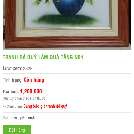
TRANH ĐÁ QUÝ LÀM QUÀ TẶNG N04
Lượt xem:
2525
Còn hàng
Tình trạng:
1,200,000
Giá bán:
(Giá tùy chọn theo kích thước)
Bảng báo giá tranh đá quý
=> Xem thêm:
Giá niêm yết:
vnđ
Đặt hàng