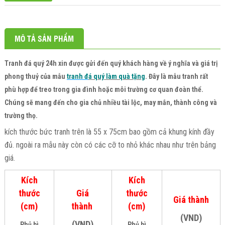
MÔ TẢ SẢN PHẨM
Tranh đá quý 24h
xin được gửi đến quý khách hàng về ý nghĩa và giá trị
phong thuỷ của mẫu
tranh đ
á quý làm quà tặng
. Đây là mẫu tranh rất
phù hợp để treo trong gia đình hoặc môi trường cơ quan đoàn thể.
Chúng sẽ mang đến cho gia chủ nhiều tài lộc, may mắn, thành công và
trường thọ.
kích thước bức tranh trên là 55 x 75cm bao gồm cả khung kính đầy
đủ. ngoài ra mẫu này còn có các cỡ to nhỏ khác nhau như trên bảng
giá.
Kích
Kích
thước
Giá
thước
Giá thành
(cm)
thành
(cm)
(VND)
(VND)
Phủ bì
Phủ bì