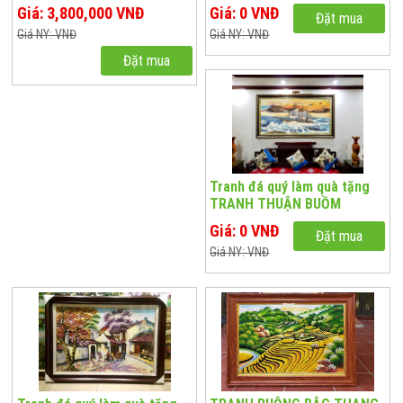
Giá: 3,800,000 VNĐ
Giá: 0 VNĐ
Đặt mua
Giá NY: VNĐ
Giá NY: VNĐ
Đặt mua
Tranh đá quý làm quà tặng
TRANH THUẬN BUỒM
TUYỆT ĐẸP T207
Giá: 0 VNĐ
Đặt mua
Giá NY: VNĐ