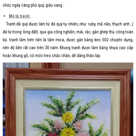
chúc ngày càng phú quý, giàu sang…
Mô tả tranh:
Tranh đá quý được làm từ đá quý tự nhiên, như: ruby, mã não, thạch anh…(
đá từ trong lòng đất). qua gia công nghiền, mài, rắc, gắn ghép thủ công toàn
bộ. tranh làm trên nền là tấm mica, được gắn bằng keo 502 chuyên dụng,
nên độ bền rất cao trên 30 năm. Khung tranh được làm bằng nhựa cao cấp
hoặc khung gỗ, có móc treo chắc chắn, dễ dàng tháo lắp.