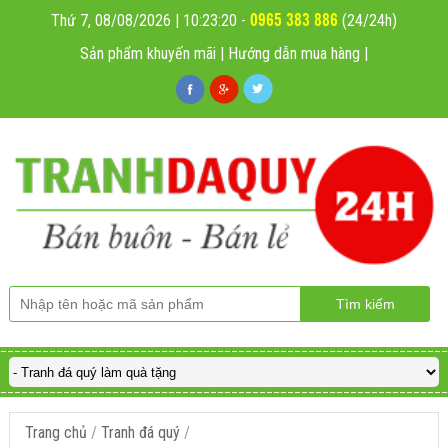
0965 383 886
Thứ 7, 08/08/2026 | 10:23:21
-
(24/24h)
Sản phẩm khuyến mãi
|
Hướng dẫn mua hàng
|
Trang chủ
/
Tranh đá quý
/