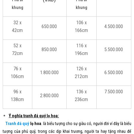
khung
khung
32 x
106 x
650.000
4.500.000
42cm
166cm
52 x
116 x
850.000
5.500.000
72cm
196cm
76 x
126 x
1.800.000
6.500.000
106cm
212cm
96 x
136 x
7.500.000
2.800.000
138cm
236cm
Ý nghĩa tranh đá quý lọ hoa:
Tranh đá quý
lọ hoa
. là biểu tượng cho sự giàu có, người đời ví đây là biểu
tượng của phú quý, trong các dịp khai trương, người ta hay tặng nhau để