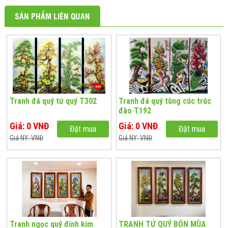
SẢN PHẨM LIÊN QUAN
Tranh đá quý tứ quý T302
Tranh đá quý tùng cúc trúc
đào T192
Giá: 0 VNĐ
Giá: 0 VNĐ
Đặt mua
Đặt mua
Giá NY: VNĐ
Giá NY: VNĐ
Tranh ngọc quý đính kim
TRANH TỨ QUÝ BỐN MÙA