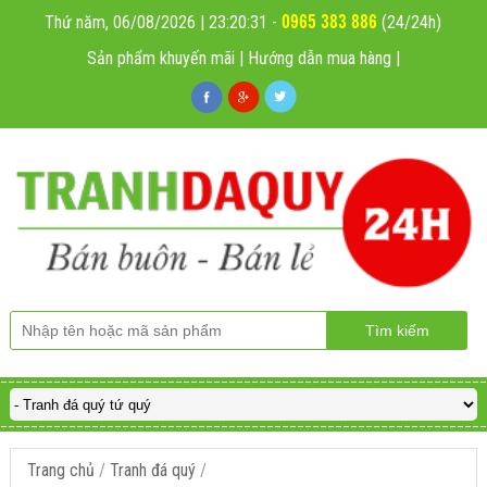
0965 383 886
Thứ năm, 06/08/2026 | 23:20:32
-
(24/24h)
Sản phẩm khuyến mãi
|
Hướng dẫn mua hàng
|
Trang chủ
/
Tranh đá quý
/