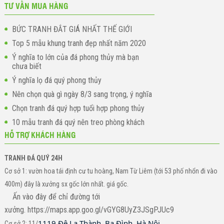
TƯ VẤN MUA HÀNG
BỨC TRANH ĐẮT GIÁ NHẤT THẾ GIỚI
Top 5 mẫu khung tranh đẹp nhất năm 2020
Ý nghĩa to lớn của đá phong thủy mà bạn
chưa biết
Ý nghĩa lọ đá quý phong thủy
Nên chọn quà gì ngày 8/3 sang trọng, ý nghĩa
Chọn tranh đá quý hợp tuổi hợp phong thủy
10 mẫu tranh đá quý nên treo phòng khách
HỖ TRỢ KHÁCH HÀNG
TRANH ĐÁ QUÝ 24H
Cơ sở 1: vườn hoa tái định cư tu hoàng, Nam Từ Liêm (tới 53 phố nhổn đi vào
400m) đây là xưởng sx gốc lớn nhất. giá gốc.
Ấn vào đây để chỉ đường tới
xưởng. https://maps.app.goo.gl/vGYG8UyZ3JSgPJUc9
1119 Đê La Thành, Ba Đình, Hà Nội.
Cơ sở 2: 11/