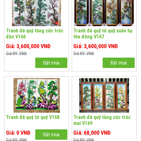
Tranh đá quý tùng cúc trúc
Tranh đá quý tứ quý xuân hạ
đào V166
thu đông V167
Giá: 3,600,000 VNĐ
Giá: 3,600,000 VNĐ
Giá NY: VNĐ
Giá NY: VNĐ
Đặt mua
Đặt mua
Tranh đá quý tứ quý V168
Tranh đá quý tùng cúc trúc
mai V169
Giá: 0 VNĐ
Giá: 68,000 VNĐ
Đặt mua
Giá NY: VNĐ
Giá NY: VNĐ