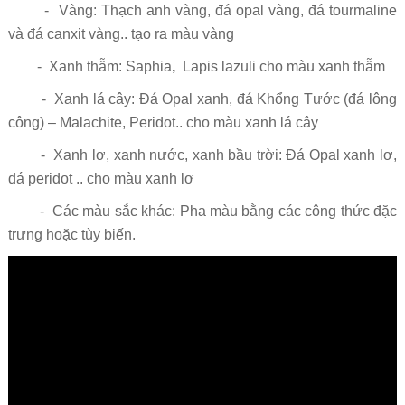
- Vàng: Thạch anh vàng, đá opal vàng, đá tourmaline
và đá canxit vàng.. tạo ra màu vàng
- Xanh thẫm: Saphia
,
Lapis lazuli cho màu xanh thẫm
- Xanh lá cây: Đá Opal xanh, đá Khổng Tước (đá lông
công) – Malachite, Peridot.. cho màu xanh lá cây
- Xanh lơ, xanh nước, xanh bầu trời: Đá Opal xanh lơ,
đá peridot .. cho màu xanh lơ
- Các màu sắc khác: Pha màu bằng các công thức đặc
trưng hoặc tùy biến.