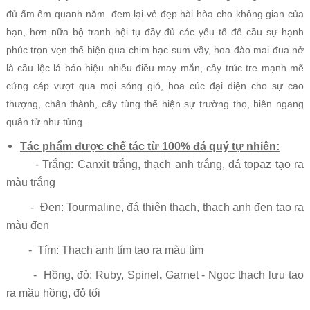
đủ ấm êm quanh năm. đem lại vẻ đẹp hài
hòa cho không gian của
bạn, hơn nữa bộ tranh hội tụ đầy đủ các yếu tố để cầu sự hạnh
phúc trọn vẹn thể hiện qua chim hạc sum vầy, hoa đào mai đua nở
là cầu lộc lá báo hiệu nhiều điều may mắn, cây trúc tre mạnh mẽ
cứng cáp vượt qua mọi sóng gió, hoa cúc đại diện cho sự cao
thượng, chân thành, cây tùng thể hiện sự trường thọ, hiên ngang
quân tử như tùng.
Tác phẩm được chế tác từ 100% đá quý tự nhiên:
- Trắng: Canxit trắng, thạch anh trắng, đá topaz tạo ra
màu trắng
- Đen: Tourmaline, đá thiên thạch, thạch anh đen tạo ra
màu đen
- Tím: Thạch anh tím tạo ra màu tìm
- Hồng, đỏ: Ruby, Spinel
,
Garnet - Ngọc thạch lựu tạo
ra mầu hồng, đỏ tối