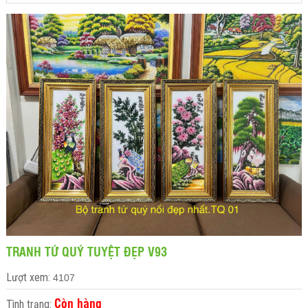
TRANH TỨ QUÝ TUYỆT ĐẸP V93
Lượt xem:
4107
Còn hàng
Tình trạng: