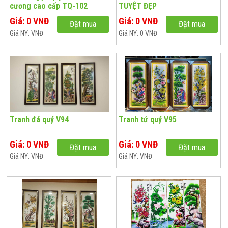
cương cao cấp TQ-102
TUYỆT ĐẸP
Giá: 0 VNĐ
Giá: 0 VNĐ
Đặt mua
Đặt mua
Giá NY: VNĐ
Giá NY: 0 VNĐ
Tranh đá quý V94
Tranh tứ quý V95
Giá: 0 VNĐ
Giá: 0 VNĐ
Đặt mua
Đặt mua
Giá NY: VNĐ
Giá NY: VNĐ