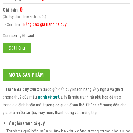
0
Giá bán:
(Giá tùy chọn theo kích thước)
Bảng báo giá tranh đá quý
=> Xem thêm:
Giá niêm yết:
vnđ
Đặt hàng
MÔ TẢ SẢN PHẨM
Tranh đá quý 24h
xin được gửi đến quý khách hàng về ý nghĩa và giá trị
phong thuỷ của mẫu
tra
nh tứ quý
. Đây là mẫu tranh rất phù hợp để treo
trong gia đình hoặc môi trường cơ quan đoàn thể. Chúng sẽ mang đến cho
gia chủ nhiều tài lộc, may mắn, thành công và trường thọ.
Ý nghĩa tranh tứ quý:
Tranh tứ quý bốn mùa xuân- hạ -thu- đông tượng trưng cho sự no