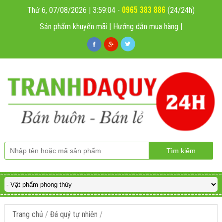
0965 383 886
Thứ 6, 07/08/2026 | 3:59:04
-
(24/24h)
Sản phẩm khuyến mãi
|
Hướng dẫn mua hàng
|
Trang chủ
/
Đá quý tự nhiên
/