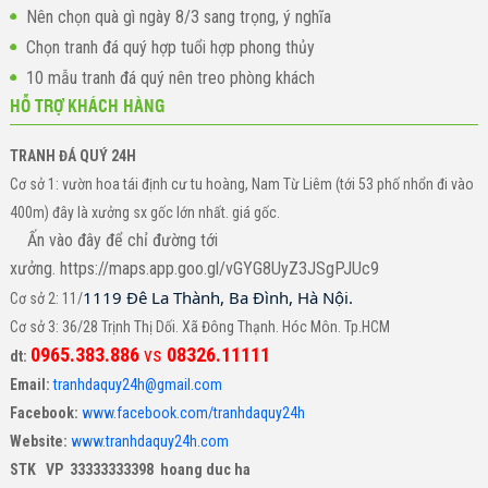
Nên chọn quà gì ngày 8/3 sang trọng, ý nghĩa
Chọn tranh đá quý hợp tuổi hợp phong thủy
10 mẫu tranh đá quý nên treo phòng khách
HỖ TRỢ KHÁCH HÀNG
TRANH ĐÁ QUÝ 24H
Cơ sở 1: vườn hoa tái định cư tu hoàng, Nam Từ Liêm (tới 53 phố nhổn đi vào
400m) đây là xưởng sx gốc lớn nhất. giá gốc.
Ấn vào đây để chỉ đường tới
xưởng. https://maps.app.goo.gl/vGYG8UyZ3JSgPJUc9
1119 Đê La Thành, Ba Đình, Hà Nội.
Cơ sở 2: 11/
Cơ sở 3: 36/28 Trịnh Thị Dối. Xã Đông Thạnh. Hóc Môn. Tp.HCM
0965.383.886
vs
08326.11111
dt:
Email:
tranhdaquy24h@gmail.com
Facebook:
www.facebook.com/tranhdaquy24h
Website:
www.tranhdaquy24h.com
STK VP 33333333398 hoang duc ha