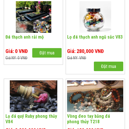
Đá thạch anh rải mộ
Lọ đá thạch anh ngũ sắc V83
Giá: 0 VNĐ
Giá: 280,000 VNĐ
Đặt mua
Giá NY: 0 VNĐ
Giá NY: VNĐ
Đặt mua
Lọ đá quý Ruby phong thủy
Vòng đeo tay bằng đá
V84
phong thủy T218