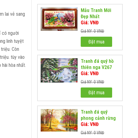
Mẫu Tranh Mới
m lai vẻ sang
Đẹp Nhất
Giá: VNĐ
Giá NY: 0 VNĐ
ỉ có người
ng linh tuyệt
Đặt mua
 triệu. Còn
triệu. tùy vào
Tranh đá quý hồ
 hài hòa nhất.
thiên nga V267
Giá: VNĐ
Giá NY: 0 VNĐ
Đặt mua
Tranh đá quý
phong cảnh rừng
lá đỏ
Giá: VNĐ
Giá NY: 0 VNĐ