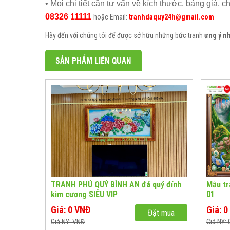
• Mọi chi tiết cần tư vấn về kích thước, bảng giá, c
08326 11111
hoặc Email:
tranhdaquy24h@gmail.com
Hãy đến với chúng tôi để được sở hữu những bức tranh
ưng ý n
SẢN PHẨM LIÊN QUAN
TRANH PHÚ QUÝ BÌNH AN đá quý đính
Mẫu tr
kim cương SIÊU VIP
01
Giá: 0 VNĐ
Giá: 
Đặt mua
Giá NY: VNĐ
Giá NY: