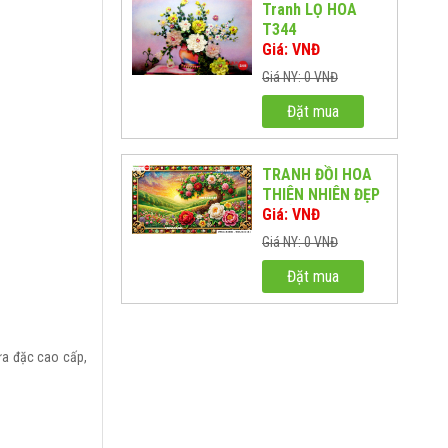
Tranh LỌ HOA
T344
Giá: VNĐ
Giá NY: 0 VNĐ
Đặt mua
TRANH ĐỒI HOA
THIÊN NHIÊN ĐẸP
NHẤT TH01
Giá: VNĐ
Giá NY: 0 VNĐ
Đặt mua
ựa đặc cao cấp,