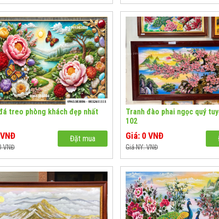
đá treo phòng khách đẹp nhất
Tranh đào phai ngọc quý tuy
102
0 VNĐ
Giá: 0 VNĐ
Đặt mua
 0 VNĐ
Giá NY: VNĐ