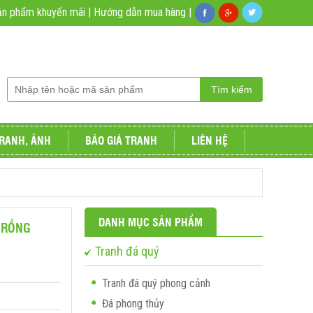
ản phẩm khuyến mãi
|
Hướng dẫn mua hàng
|
RANH, ẢNH
BÁO GIÁ TRANH
LIÊN HỆ
DANH MỤC SẢN PHẨM
 RỒNG
Tranh đá quý
Tranh đá quý phong cảnh
Đá phong thủy