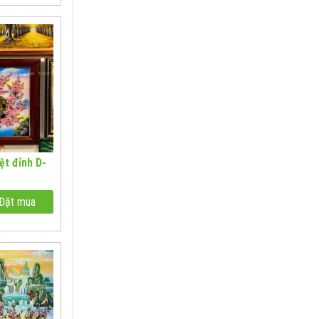
ệt đỉnh D-
Đặt mua