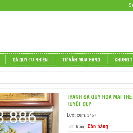
S
ĐÁ QUÝ TỰ NHIÊN
TƯ VẤN MUA HÀNG
KHUNG T
 cảnh
Vật phẩm phong thủy
TRANH ĐÁ QUÝ HOA MAI THẾ
TUYỆT ĐẸP
Lượt xem:
3467
ấp - TUYỆT ĐẸP
Còn hàng
Tình trạng: