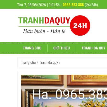
0965 383 886
Thứ 7, 08/08/2026 | 9:01:57
-
(24/24h)
TRANG CHỦ
GIỚI THIỆU
TRANH ĐÁ QUÝ
Trang chủ
/
Tranh đá quý
/
Tranh đá quý phong
Đá phong thủy
Tranh đá quý giá rẻ
Tranh Đá Qúy Cao C
Tranh đá quý phố cổ