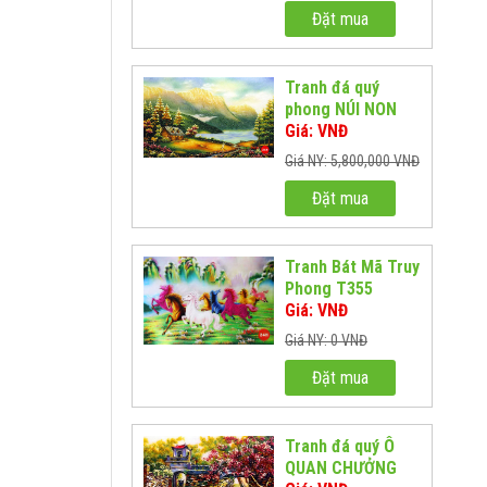
Đặt mua
Tranh đá quý
phong NÚI NON
HÙNG VĨ
Giá: VNĐ
Giá NY: 5,800,000 VNĐ
Đặt mua
Tranh Bát Mã Truy
Phong T355
Giá: VNĐ
Giá NY: 0 VNĐ
Đặt mua
Tranh đá quý Ô
QUAN CHƯỞNG