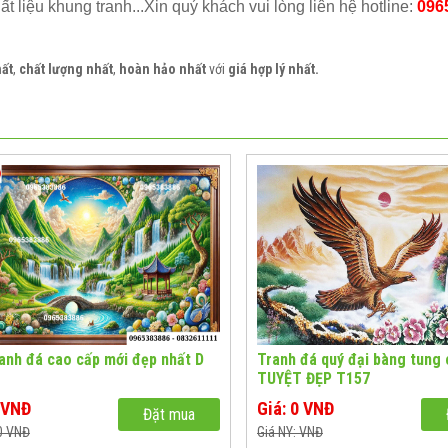
hất liệu khung tranh...Xin quý khách vui lòng liên hệ hotline:
096
hất
,
chất lượng nhất
,
hoàn hảo nhất
với
giá hợp lý nhất.
anh đá cao cấp mới đẹp nhất D
Tranh đá quý đại bàng tung
TUYỆT ĐẸP T157
0 VNĐ
Giá: 0 VNĐ
Đặt mua
 0 VNĐ
Giá NY: VNĐ