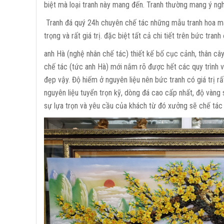
biệt mà loại tranh này mang đến. Tranh thường mang ý nghĩ
Tranh đá quý 24h chuyên chế tác những mẫu tranh hoa mai
trọng và rất giá trị. đặc biệt tất cả chi tiết trên bức tran
anh Hà (nghệ nhân chế tác) thiết kế bố cục cảnh, thân cây
chế tác (tức anh Hà) mới nắm rõ được hết các quy trình và
đẹp vậy. Độ hiếm ở nguyên liệu nên bức tranh có giá trị rất
nguyên liệu tuyển trọn kỹ, dòng đá cao cấp nhất, độ vàng s
sự lựa trọn và yêu cầu của khách từ đó xưởng sẽ chế tác m