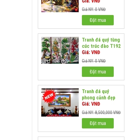
T359
Giá: VNĐ
Giá NY: 0 VNĐ
Đặt mua
Tranh đá quý tùng
cúc trúc đào T192
Giá: VNĐ
Giá NY: 0 VNĐ
Đặt mua
Tranh đá quý
phong cảnh đẹp
T322
Giá: VNĐ
Giá NY: 8,500,000 VNĐ
Đặt mua