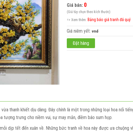
0
Giá bán:
(Giá tùy chọn theo kích thước)
lãng hoa
Bảng báo giá tranh đá quý
=> Xem thêm:
Giá niêm yết:
vnđ
hầy cô
Đặt hàng
ật
áp
dung
êu cầu
à tặng
 vừa thanh khiết dịu dàng. Đây chính là một trong những loại hoa nổi tiế
oa tượng trưng cho niềm vui, sự may mắn, điềm báo sum họp.
mỗi dịp tết đến xuân về. Những bức tranh về hoa này được ưa chuộng vì