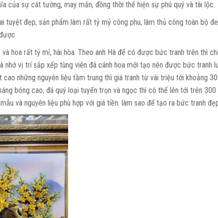
a của sự cát tường, may mắn, đồng thời thể hiện sự phú quý và tài lộc.
 tuyệt đẹp, sản phẩm làm rất tỷ mỷ công phu, làm thủ công toàn bộ đe
h được
 và hoa rất tỷ mỉ, hài hòa. Theo anh Hà để có được bức tranh trên thì ch
 nhớ vị trí sắp xếp tùng viên đá cánh hoa mới tạo nên được bức tranh lu
 cao những nguyên liệu tầm trung thì giá tranh từ vài triệu tới khoảng 30
áng bóng cao, đá quý loại tuyển trọn và ngọc thì có thể lên tới trên 300 
ẫu và nguyên liệu phù hợp với giá tiền. làm sao để tạo ra bức tranh đẹp