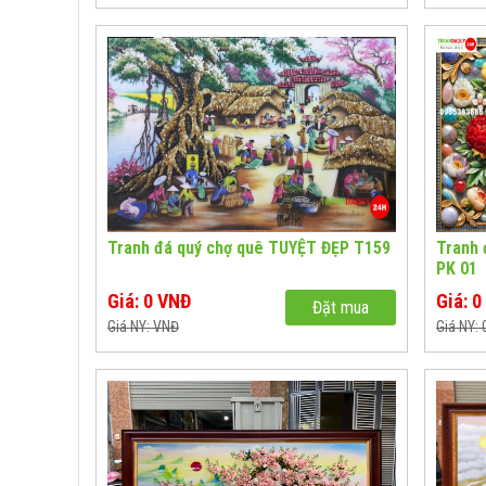
Tranh đá quý chợ quê TUYỆT ĐẸP T159
Tranh 
PK 01
Giá: 0 VNĐ
Giá: 
Đặt mua
Giá NY: VNĐ
Giá NY: