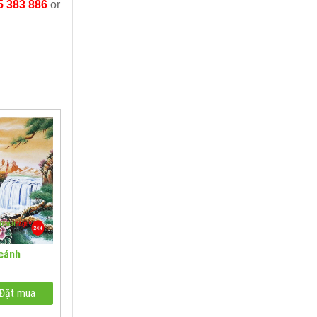
5 383 886
or
 cánh
Đặt mua