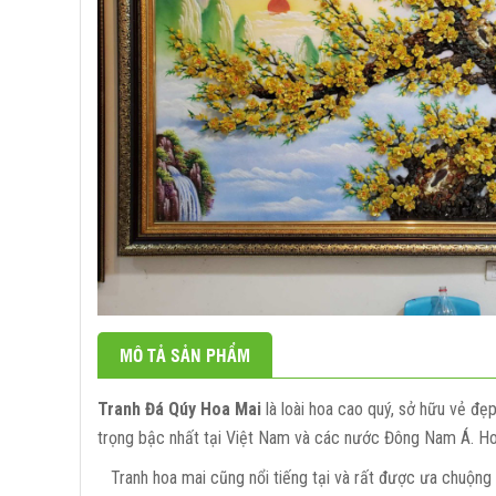
TRANH HỔ PHÁCH
Tranh đá quý hoa - 
Tranh đá quý ngựa
Tranh đá quý tặng t
Tranh đá quý động v
Tranh đá quý tứ quý
Tranh đá quý thư ph
Tranh đá quý chân 
Tranh đá quý theo y
MÔ TẢ SẢN PHẨM
Tranh đá quý làm qu
Tranh Đá Qúy Hoa Mai
là loài hoa cao quý, sở hữu vẻ đẹp
trọng bậc nhất tại Việt Nam và các nước Đông Nam Á. H
Tranh hoa mai cũng nổi tiếng tại và rất được ưa chuộng 