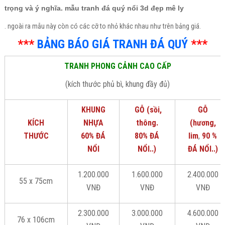
trọng và ý nghĩa. mẫu tranh đá quý nổi 3d đẹp mê ly
. ngoài ra mẫu này còn có các cỡ to nhỏ khác nhau như trên bảng giá.
***
BẢNG BÁO GIÁ TRANH ĐÁ QUÝ
***
TRANH PHONG CẢNH CAO CẤP
(kích thước phủ bì, khung đầy đủ)
KHUNG
GỖ (sồi,
GỖ
KÍCH
NHỰA
thông.
(hương,
THƯỚC
60% ĐÁ
80% ĐÁ
lim
,
90 %
NỔI
NỔI..)
ĐÁ NỔI..)
1.200.000
1.600.000
2.400.000
55 x 75cm
VNĐ
VNĐ
VNĐ
2.300.000
3.000.000
4.600.000
76 x 106cm