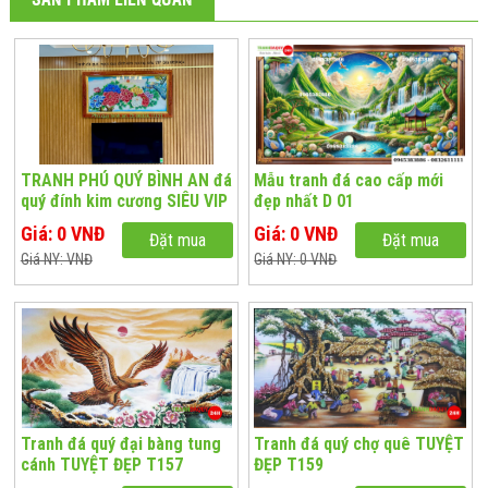
TRANH PHÚ QUÝ BÌNH AN đá
Mẫu tranh đá cao cấp mới
quý đính kim cương SIÊU VIP
đẹp nhất D 01
Giá: 0 VNĐ
Giá: 0 VNĐ
Đặt mua
Đặt mua
Giá NY: VNĐ
Giá NY: 0 VNĐ
Tranh đá quý đại bàng tung
Tranh đá quý chợ quê TUYỆT
cánh TUYỆT ĐẸP T157
ĐẸP T159