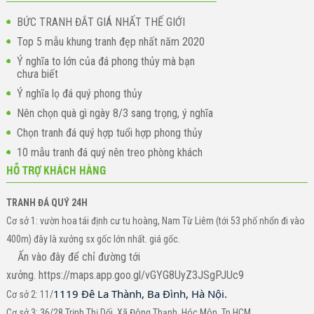
BỨC TRANH ĐẮT GIÁ NHẤT THẾ GIỚI
Top 5 mẫu khung tranh đẹp nhất năm 2020
Ý nghĩa to lớn của đá phong thủy mà bạn
chưa biết
Ý nghĩa lọ đá quý phong thủy
Nên chọn quà gì ngày 8/3 sang trọng, ý nghĩa
Chọn tranh đá quý hợp tuổi hợp phong thủy
10 mẫu tranh đá quý nên treo phòng khách
HỖ TRỢ KHÁCH HÀNG
TRANH ĐÁ QUÝ 24H
Cơ sở 1: vườn hoa tái định cư tu hoàng, Nam Từ Liêm (tới 53 phố nhổn đi vào
400m) đây là xưởng sx gốc lớn nhất. giá gốc.
Ấn vào đây để chỉ đường tới
xưởng. https://maps.app.goo.gl/vGYG8UyZ3JSgPJUc9
1119 Đê La Thành, Ba Đình, Hà Nội.
Cơ sở 2: 11/
Cơ sở 3: 36/28 Trịnh Thị Dối. Xã Đông Thạnh. Hóc Môn. Tp.HCM