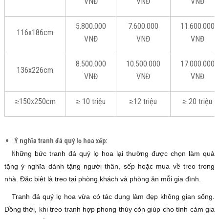
VNĐ
VNĐ
VNĐ
5.800.000
7.600.000
11.600.000
116x186cm
VNĐ
VNĐ
VNĐ
8.500.000
10.500.000
17.000.000
136x226cm
VNĐ
VNĐ
VNĐ
≥150x250cm
≥ 10 triệu
≥12 triệu
≥ 20 triệu
Ý nghĩa tranh đá quý lọ hoa xếp:
N
hững bức tranh đá quý lọ hoa lại thường được chọn làm quà
tặng ý nghĩa dành tặng người thân, sếp hoặc mua về treo trong
nhà. Đặc biệt là treo tại phòng khách và phòng ăn mỗi gia đình.
Tranh đá quý lọ hoa vừa có tác dụng làm đẹp không gian sống.
Đồng thời, khi treo tranh hợp phong thủy còn giúp cho tình cảm gia