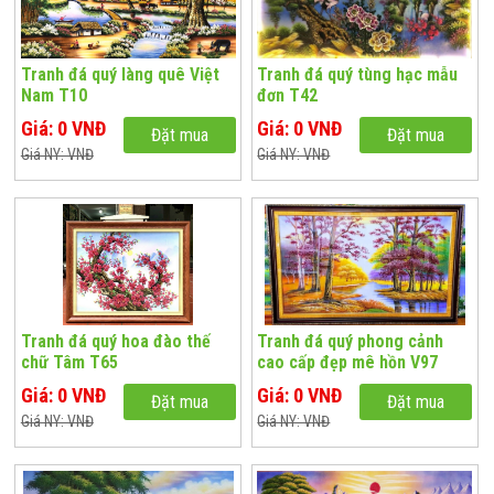
Tranh đá quý làng quê Việt
Tranh đá quý tùng hạc mẫu
Nam T10
đơn T42
Giá: 0 VNĐ
Giá: 0 VNĐ
Đặt mua
Đặt mua
Giá NY: VNĐ
Giá NY: VNĐ
Tranh đá quý hoa đào thế
Tranh đá quý phong cảnh
chữ Tâm T65
cao cấp đẹp mê hồn V97
Giá: 0 VNĐ
Giá: 0 VNĐ
Đặt mua
Đặt mua
Giá NY: VNĐ
Giá NY: VNĐ