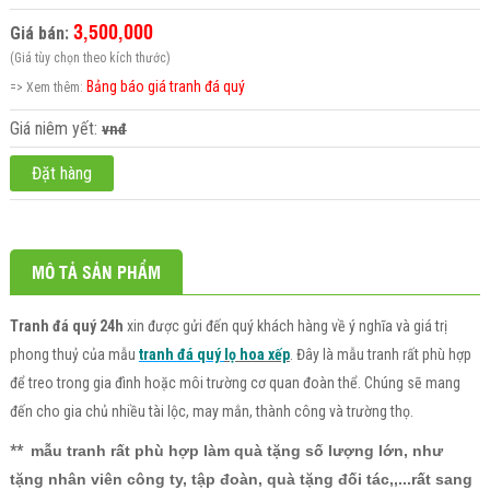
3,500,000
Giá bán:
(Giá tùy chọn theo kích thước)
Bảng báo giá tranh đá quý
=> Xem thêm:
Giá niêm yết:
vnđ
Đặt hàng
MÔ TẢ SẢN PHẨM
Tranh đá quý 24h
xin được gửi đến quý khách hàng về ý nghĩa và giá trị
phong thuỷ của mẫu
tranh đá quý
lọ hoa xếp
. Đây là mẫu tranh rất phù hợp
để treo trong gia đình hoặc môi trường cơ quan đoàn thể. Chúng sẽ mang
đến cho gia chủ nhiều tài lộc, may mắn, thành công và trường thọ.
**
mẫu tranh rất phù hợp làm quà tặng số lượng lớn, như
tặng nhân viên công ty, tập đoàn, quà tặng đối tác,,...rất sang