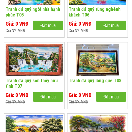
Tranh đá quý ngôi nhà hạnh
Tranh đá quý tùng nghênh
phúc T05
khách T06
Giá: 0 VNĐ
Giá: 0 VNĐ
Đặt mua
Đặt mua
Giá NY: VNĐ
Giá NY: VNĐ
Tranh đá quý sơn thủy hữu
Tranh đá quý làng quê T08
tình T07
Giá: 0 VNĐ
Giá: 0 VNĐ
Đặt mua
Đặt mua
Giá NY: VNĐ
Giá NY: VNĐ