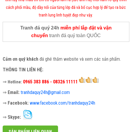
cách phối mầu, độ dầy nổi của từng lớp đá và bố cục hợp lý để tạo ra bức
tranh lung linh tuyệt đẹp như vậy.
Tranh đá quý 24h
miễn phí lắp đặt và vận
chuyển
tranh đá quý toàn QUỐC
Cảm ơn quý khách
đá ghé thăm website và xem các sản phẩm.
THÔNG TIN LIÊN HỆ:
⇒
0965 383 886 - 08326 11111
Hotline:
⇒
Email:
tranhdaquy24h@gmail.com
⇒
Facebook:
www.facebook.com/tranhdaquy24h
⇒
Skype:
SẢN PHẨM LIÊN QUAN