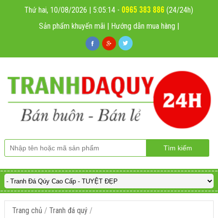
0965 383 886
Thứ hai, 10/08/2026 | 5:05:15
-
(24/24h)
Sản phẩm khuyến mãi
|
Hướng dẫn mua hàng
|
Trang chủ
/
Tranh đá quý
/