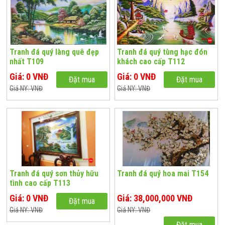
Tranh đá quý làng quê đẹp
Tranh đá quý tùng hạc đón
nhất T109
khách cao cấp T112
Giá: 0 VNĐ
Giá: 0 VNĐ
Đặt mua
Đặt mua
Giá NY: VNĐ
Giá NY: VNĐ
Tranh đá quý sơn thủy hữu
Tranh đá quý hoa mai T154
tình cao cấp T113
Giá: 0 VNĐ
Giá: 38,000,000 VNĐ
Đặt mua
Giá NY: VNĐ
Giá NY: VNĐ
Đặt mua