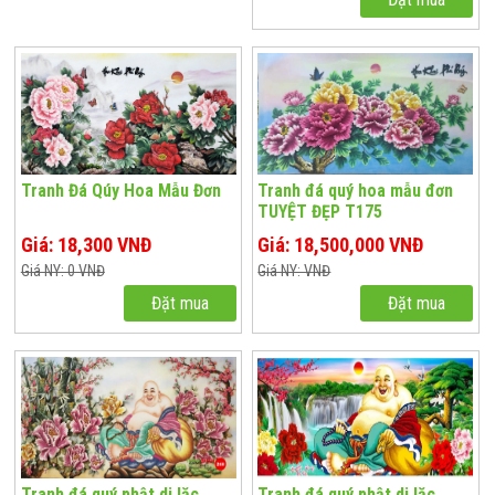
Tranh Đá Qúy Hoa Mẫu Đơn
Tranh đá quý hoa mẫu đơn
TUYỆT ĐẸP T175
Giá: 18,300 VNĐ
Giá: 18,500,000 VNĐ
Giá NY: 0 VNĐ
Giá NY: VNĐ
Đặt mua
Đặt mua
Tranh đá quý phật di lặc
Tranh đá quý phật di lặc