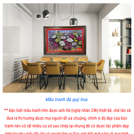
Mẫu tranh đá quý hoa
** Đặc biệt mẫu tranh trên được anh Hà (nghệ nhân 24h) thiết kế, chế tác và
đưa ra thị trường được mọi người rất ưa chuộng, chính vì độ đẹp của bức
tranh nên có rất nhiều cơ sở sao chép lại nhưng để có được tác phẩm đẹp
tinh túy như mẫu thì chỉ có người làm ra (tức anh Hà) mới nắm rõ quy trình