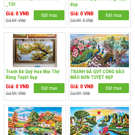
_T01
đẹp
Giá: 0 VNĐ
Giá: 0 VNĐ
Đặt mua
Đặt mua
Giá NY: VNĐ
Giá NY: 0 VNĐ
Tranh Đá Quý Hoa Mai Thế
TRANH ĐÁ QUÝ CÔNG ĐÀO
Rồng Tuyệt Đẹp
MẪU ĐƠN TUYỆT ĐẸP
Giá: 0 VNĐ
Giá: 0 VNĐ
Đặt mua
Đặt mua
Giá NY: VNĐ
Giá NY: VNĐ