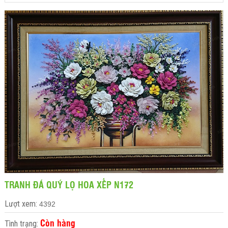
TRANH ĐÁ QUÝ LỌ HOA XẾP N172
Lượt xem:
4392
Còn hàng
Tình trạng: