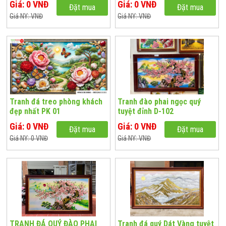
Giá: 0 VNĐ
Giá: 0 VNĐ
Đặt mua
Đặt mua
Giá NY: VNĐ
Giá NY: VNĐ
Tranh đá treo phòng khách
Tranh đào phai ngọc quý
đẹp nhất PK 01
tuyệt đỉnh D-102
Giá: 0 VNĐ
Giá: 0 VNĐ
Đặt mua
Đặt mua
Giá NY: 0 VNĐ
Giá NY: VNĐ
TRANH ĐÁ QUÝ ĐÀO PHAI
Tranh đá quý Dát Vàng tuyệt