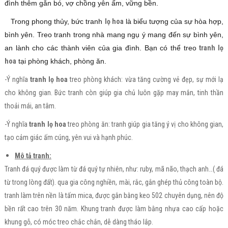
đình thêm gắn bó, vợ chồng yên ấm, vững bền.
Trong phong thủy, bức tranh
lọ hoa
là biểu tượng của sự hòa hợp,
bình yên. Treo tranh trong nhà mang ngụ ý mang đến sự bình yên,
an lành cho các thành viên của gia đình. Bạn có thể treo
tranh lọ
hoa
tại phòng khách, phòng ăn.
-Ý nghĩa
tranh lọ hoa
treo phòng khách: vừa tăng cường vẻ đẹp, sự mới lạ
cho không gian. Bức tranh còn giúp gia chủ luôn gặp may mắn, tinh thần
thoải mái, an tâm.
-Ý nghĩa
tranh lọ hoa
treo phòng ăn: tranh giúp gia tăng ý vị cho không gian,
tạo cảm giác ấm cúng, yên vui và hạnh phúc.
Mô tả tranh:
Tranh đá quý được làm từ đá quý tự nhiên, như: ruby, mã não, thạch anh…( đá
từ trong lòng đất). qua gia công nghiền, mài, rắc, gắn ghép thủ công toàn bộ.
tranh làm trên nền là tấm mica, được gắn bằng keo 502 chuyên dụng, nên độ
bền rất cao trên 30 năm. Khung tranh được làm bằng nhựa cao cấp hoặc
khung gỗ, có móc treo chắc chắn, dễ dàng tháo lắp.