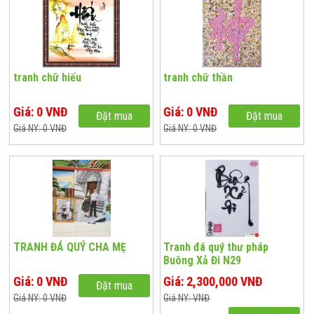
tranh chữ hiếu
tranh chữ thần
Giá: 0 VNĐ
Giá: 0 VNĐ
Đặt mua
Đặt mua
Giá NY: 0 VNĐ
Giá NY: 0 VNĐ
TRANH ĐÁ QUÝ CHA MẸ
Tranh đá quý thư pháp
Buông Xả Đi N29
Giá: 0 VNĐ
Giá: 2,300,000 VNĐ
Đặt mua
Giá NY: 0 VNĐ
Giá NY: VNĐ