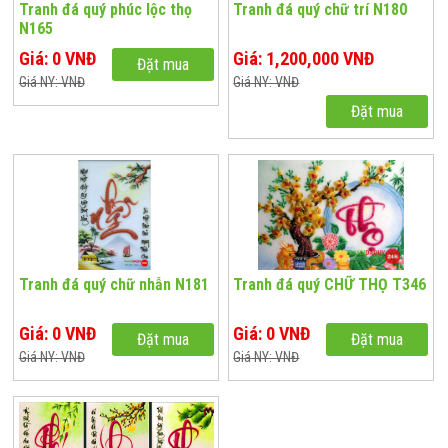
Tranh đá quý phúc lộc thọ
Tranh đá quý chữ trí N180
N165
Giá: 0 VNĐ
Giá: 1,200,000 VNĐ
Đặt mua
Giá NY: VNĐ
Giá NY: VNĐ
Đặt mua
Tranh đá quý chữ nhẫn N181
Tranh đá quý CHỮ THỌ T346
Giá: 0 VNĐ
Giá: 0 VNĐ
Đặt mua
Đặt mua
Giá NY: VNĐ
Giá NY: VNĐ