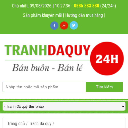
0965 383 886
Chủ nhật, 09/08/2026 | 10:27:36
-
(24/24h)
Sản phẩm khuyến mãi
|
Hướng dẫn mua hàng
|
Trang chủ
/
Tranh đá quý
/