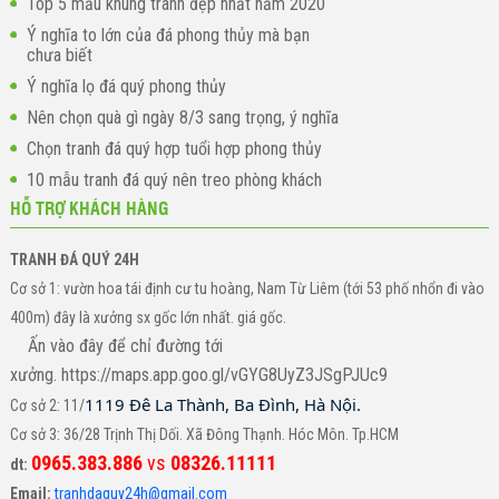
Top 5 mẫu khung tranh đẹp nhất năm 2020
Ý nghĩa to lớn của đá phong thủy mà bạn
chưa biết
Ý nghĩa lọ đá quý phong thủy
Nên chọn quà gì ngày 8/3 sang trọng, ý nghĩa
Chọn tranh đá quý hợp tuổi hợp phong thủy
10 mẫu tranh đá quý nên treo phòng khách
HỖ TRỢ KHÁCH HÀNG
TRANH ĐÁ QUÝ 24H
Cơ sở 1: vườn hoa tái định cư tu hoàng, Nam Từ Liêm (tới 53 phố nhổn đi vào
400m) đây là xưởng sx gốc lớn nhất. giá gốc.
Ấn vào đây để chỉ đường tới
xưởng. https://maps.app.goo.gl/vGYG8UyZ3JSgPJUc9
1119 Đê La Thành, Ba Đình, Hà Nội.
Cơ sở 2: 11/
Cơ sở 3: 36/28 Trịnh Thị Dối. Xã Đông Thạnh. Hóc Môn. Tp.HCM
0965.383.886
vs
08326.11111
dt:
Email:
tranhdaquy24h@gmail.com