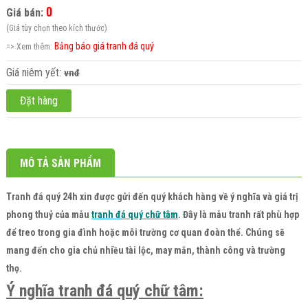
0
Giá bán:
(Giá tùy chọn theo kích thước)
Bảng báo giá tranh đá quý
=> Xem thêm:
Giá niêm yết:
vnđ
Đặt hàng
MÔ TẢ SẢN PHẨM
Tranh đá quý 24h
xin được gửi đến quý khách hàng về ý nghĩa và giá trị
phong thuỷ của mẫu
tranh đ
á quý chữ tâm
. Đây là mẫu tranh rất phù hợp
để treo trong gia đình hoặc môi trường cơ quan đoàn thể. Chúng sẽ
mang đến cho gia chủ nhiều tài lộc, may mắn, thành công và trường
thọ.
Ý nghĩa tranh đá quý chữ tâm: