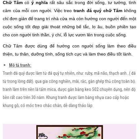
Chữ Tâm
có
ý nghĩa
rất sâu sắc trong đời sống, tư tưởng, tình
cảm của mỗi con người. Việc treo
tranh đá quý chữ Tâm
không
chỉ đơn giản để trang trí nhà cửa mà còn hướng con người đến một
cuộc sống tốt đẹp giải thoát những bế tắc, lo âu, buồn phiền tạo
cho con người tinh thần, ý chí, lỗ lực vươn lên trong cuộc sống.
Chữ Tâm được dùng để hướng con người sống làm theo điều
thiện, tu thân, dưỡng tính, sống tích cực và làm theo điều tốt lành.
Mô tả tranh:
Tranh đá quý được làm từ đá quý tự nhiên, như: ruby, mã não, thạch anh…( đá
từ trong lòng đất). qua gia công nghiền, mài, rắc, gắn ghép thủ công toàn bộ.
tranh làm trên nền là tấm mica, được gắn bằng keo 502 chuyên dụng, nên độ
bền rất cao trên 30 năm. Khung tranh được làm bằng nhựa cao cấp hoặc
khung gỗ, có móc treo chắc chắn, dễ dàng tháo lắp.