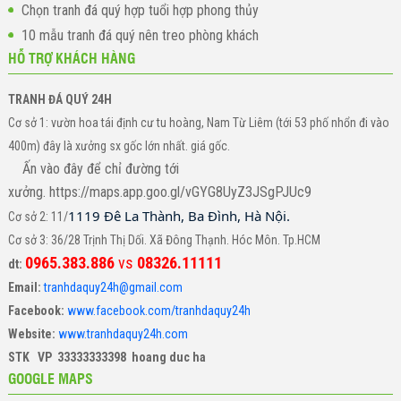
Chọn tranh đá quý hợp tuổi hợp phong thủy
10 mẫu tranh đá quý nên treo phòng khách
HỖ TRỢ KHÁCH HÀNG
TRANH ĐÁ QUÝ 24H
Cơ sở 1: vườn hoa tái định cư tu hoàng, Nam Từ Liêm (tới 53 phố nhổn đi vào
400m) đây là xưởng sx gốc lớn nhất. giá gốc.
Ấn vào đây để chỉ đường tới
xưởng. https://maps.app.goo.gl/vGYG8UyZ3JSgPJUc9
1119 Đê La Thành, Ba Đình, Hà Nội.
Cơ sở 2: 11/
Cơ sở 3: 36/28 Trịnh Thị Dối. Xã Đông Thạnh. Hóc Môn. Tp.HCM
0965.383.886
vs
08326.11111
dt:
Email:
tranhdaquy24h@gmail.com
Facebook:
www.facebook.com/tranhdaquy24h
Website:
www.tranhdaquy24h.com
STK VP 33333333398 hoang duc ha
GOOGLE MAPS