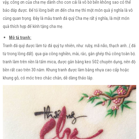
vậy, công ơn của cha mẹ dành cho con cái là vô bờ bến không sao có thể
báo đáp được. Để tỏ lòng biết ơn đến cha mẹ thì một món quà ý nghĩa là vô
cùng quan trọng. Đây là mẫu tranh đá quý Cha mẹ rất ý nghĩa, là một món
quà thích hợp để kính tặng cha mẹ.
Mô tả tranh:
Tranh đá quý được làm từ đá quý tự nhiên, như: ruby, mã não, thạch anh…( đá
từ trong lòng đất). qua gia công nghiền, mài, rắc, gắn ghép thủ công toàn bộ.
tranh làm trên nền là tấm mica, được gắn bằng keo 502 chuyên dụng, nên độ
bền rất cao trên 30 năm. Khung tranh được làm bằng nhựa cao cấp hoặc
khung gỗ, có móc treo chắc chắn, dễ dàng tháo lắp.