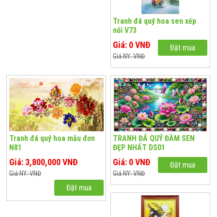
Tranh đá quý hoa sen xếp
nổi V73
Giá: 0 VNĐ
Đặt mua
Giá NY: VNĐ
Tranh đá quý hoa mẫu đơn
TRANH ĐÁ QUÝ ĐẦM SEN
N81
ĐẸP NHẤT DS01
Giá: 3,800,000 VNĐ
Giá: 0 VNĐ
Đặt mua
Giá NY: VNĐ
Giá NY: VNĐ
Đặt mua