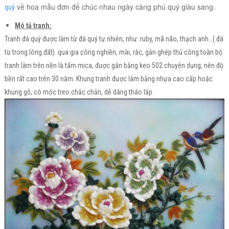
về hoa mẫu đơn để chúc nhau ngày càng phú quý giàu sang.
quý
Mô tả tranh:
Tranh đá quý được làm từ đá quý tự nhiên, như: ruby, mã não, thạch anh…( đá
từ trong lòng đất). qua gia công nghiền, mài, rắc, gắn ghép thủ công toàn bộ.
tranh làm trên nền là tấm mica, được gắn bằng keo 502 chuyên dụng, nên độ
bền rất cao trên 30 năm. Khung tranh được làm bằng nhựa cao cấp hoặc
khung gỗ, có móc treo chắc chắn, dễ dàng tháo lắp.