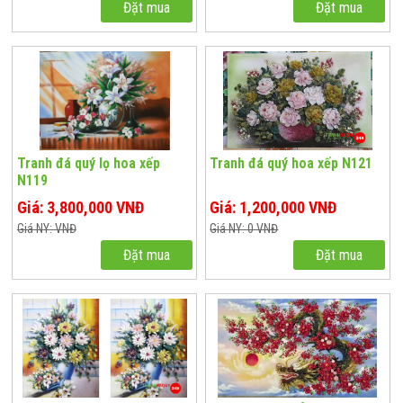
Đặt mua
Đặt mua
Tranh đá quý lọ hoa xếp
Tranh đá quý hoa xếp N121
N119
Giá: 3,800,000 VNĐ
Giá: 1,200,000 VNĐ
Giá NY: VNĐ
Giá NY: 0 VNĐ
Đặt mua
Đặt mua