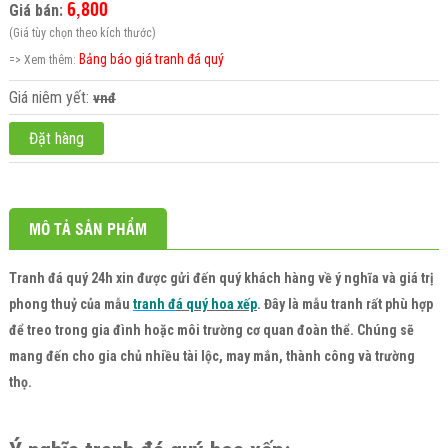
6,800
Giá bán:
(Giá tùy chọn theo kích thước)
Bảng báo giá tranh đá quý
=> Xem thêm:
Giá niêm yết:
vnđ
Đặt hàng
MÔ TẢ SẢN PHẨM
Tranh đá quý 24h
xin được gửi đến quý khách hàng về ý nghĩa và giá trị
phong thuỷ của mẫu
tranh đ
á quý hoa xếp
. Đây là mẫu tranh rất phù hợp
để treo trong gia đình hoặc môi trường cơ quan đoàn thể. Chúng sẽ
mang đến cho gia chủ nhiều tài lộc, may mắn, thành công và trường
thọ.