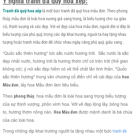
Ý nghĩa tranh đá quý hoa xếp:
Tranh đá quý
hoa xếp
là một bức tranh đá quý hoa mẫu đơn. Theo phong
thủy, mẫu đơn là loài hoa vương giả sang trọng, là biểu tượng cho sự giàu
có, thịnh vượng và sắc đẹp. Với vẻ đẹp của hoa mẫu đơn, người đời ví đây là
biểu tượng của phú quý, trong các dịp khai trương, người ta hay tặng nhau
tượng hoặc tranh mẫu đơn để chúc nhau ngày càng phú quý, giàu sang…
"Quốc sắc thiên hương" tức sắc nước hương trời. Sắc nước là sắc
đẹp nhất nước, hương trời là hương thơm chỉ có trên trời (thế gian
không có); ý nói sắc đẹp hiếm có về thể chất lẫn tinh thần. "Quốc
sắc thiên hương" trong văn chương cổ điển chỉ về cái đẹp của
hoa
, lấy hoa Mẫu đơn làm tiêu biểu.
Mẫu đơn
Theo
, hoa mẫu đơn là loài hoa sang trọng biểu tượng
phong thủy
của sự thịnh vượng, phồn vinh hoa. Với vẻ đẹp lộng lẫy, bông hoa
to, hương thơm nồng nàn,
được mệnh danh là bà chúa
Hoa Mẫu đơn
của các loài hoa.
Trong những dịp khai trương người ta tặng nhau một bức
tranh đá