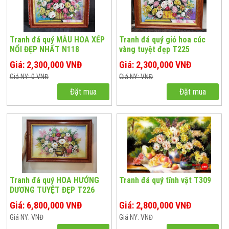
Tranh đá quý MẪU HOA XẾP
Tranh đá quý giỏ hoa cúc
NỔI ĐẸP NHẤT N118
vàng tuyệt đẹp T225
Giá: 2,300,000 VNĐ
Giá: 2,300,000 VNĐ
Giá NY: 0 VNĐ
Giá NY: VNĐ
Đặt mua
Đặt mua
Tranh đá quý HOA HƯỚNG
Tranh đá quý tĩnh vật T309
DƯƠNG TUYỆT ĐẸP T226
Giá: 6,800,000 VNĐ
Giá: 2,800,000 VNĐ
Giá NY: VNĐ
Giá NY: VNĐ