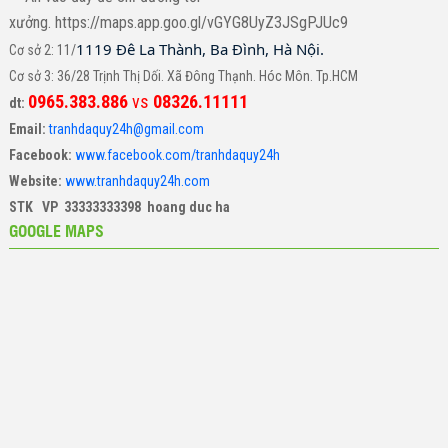
xưởng. https://maps.app.goo.gl/vGYG8UyZ3JSgPJUc9
1119 Đê La Thành, Ba Đình, Hà Nội.
Cơ sở 2: 11/
Cơ sở 3: 36/28 Trịnh Thị Dối. Xã Đông Thạnh. Hóc Môn. Tp.HCM
0965.383.886
vs
08326.11111
dt:
Email:
tranhdaquy24h@gmail.com
Facebook:
www.facebook.com/tranhdaquy24h
Website:
www.tranhdaquy24h.com
STK VP 33333333398 hoang duc ha
GOOGLE MAPS