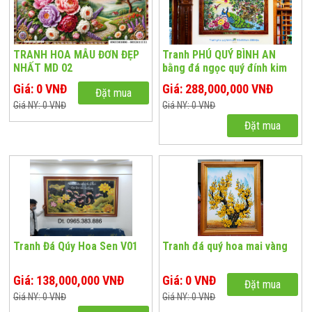
TRANH HOA MẪU ĐƠN ĐẸP
Tranh PHÚ QUÝ BÌNH AN
NHẤT MD 02
bằng đá ngọc quý đính kim
cương tuyệt đỉnh PQ-102
Giá: 0 VNĐ
Giá: 288,000,000 VNĐ
Đặt mua
Giá NY: 0 VNĐ
Giá NY: 0 VNĐ
Đặt mua
Tranh Đá Qúy Hoa Sen V01
Tranh đá quý hoa mai vàng
Giá: 138,000,000 VNĐ
Giá: 0 VNĐ
Đặt mua
Giá NY: 0 VNĐ
Giá NY: 0 VNĐ