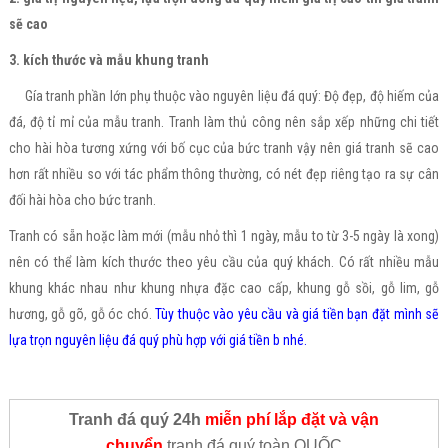
sẽ cao
3. kích thước và mẫu khung tranh
Gía tranh phần lớn phụ thuộc vào nguyên liệu đá quý: Độ đẹp, độ hiếm của
đá, độ tỉ mỉ của mẫu tranh. Tranh làm thủ công nên sắp xếp những chi tiết
cho hài hòa tương xứng với bố cục của bức tranh vậy nên giá tranh sẽ cao
hơn rất nhiều so với tác phẩm thông thường, có nét đẹp riêng tạo ra sự cân
đối hài hòa cho bức tranh.
Tranh có sẵn hoặc làm mới (mẫu nhỏ thì 1 ngày, mẫu to từ 3-5 ngày là xong)
nên có thể làm kích thước theo yêu cầu của quý khách. Có rất nhiều mẫu
khung khác nhau như khung nhựa đặc cao cấp, khung gỗ sồi, gỗ lim, gỗ
hương, gỗ gõ, gỗ óc chó.
Tùy thuộc vào yêu cầu và giá tiền bạn đặt mình sẽ
lựa trọn nguyên liệu đá quý phù hợp với giá tiền b nhé.
Tranh đá quý 24h
miễn phí lắp đặt và vận
chuyển
tranh đá quý toàn QUỐC