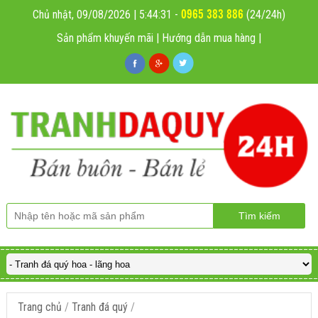
0965 383 886
Chủ nhật, 09/08/2026 | 5:44:33
-
(24/24h)
Sản phẩm khuyến mãi
|
Hướng dẫn mua hàng
|
Trang chủ
/
Tranh đá quý
/