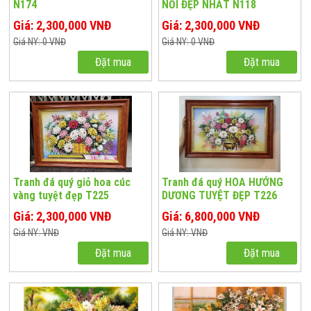
N174
NỔI ĐẸP NHẤT N118
Giá: 2,300,000 VNĐ
Giá: 2,300,000 VNĐ
Giá NY: 0 VNĐ
Giá NY: 0 VNĐ
Đặt mua
Đặt mua
Tranh đá quý giỏ hoa cúc
Tranh đá quý HOA HƯỚNG
vàng tuyệt đẹp T225
DƯƠNG TUYỆT ĐẸP T226
Giá: 2,300,000 VNĐ
Giá: 6,800,000 VNĐ
Giá NY: VNĐ
Giá NY: VNĐ
Đặt mua
Đặt mua