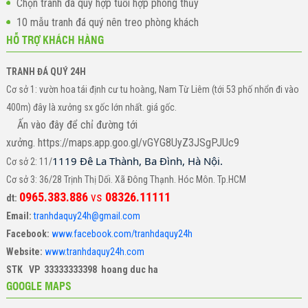
Chọn tranh đá quý hợp tuổi hợp phong thủy
10 mẫu tranh đá quý nên treo phòng khách
HỖ TRỢ KHÁCH HÀNG
TRANH ĐÁ QUÝ 24H
Cơ sở 1: vườn hoa tái định cư tu hoàng, Nam Từ Liêm (tới 53 phố nhổn đi vào
400m) đây là xưởng sx gốc lớn nhất. giá gốc.
Ấn vào đây để chỉ đường tới
xưởng. https://maps.app.goo.gl/vGYG8UyZ3JSgPJUc9
1119 Đê La Thành, Ba Đình, Hà Nội.
Cơ sở 2: 11/
Cơ sở 3: 36/28 Trịnh Thị Dối. Xã Đông Thạnh. Hóc Môn. Tp.HCM
0965.383.886
vs
08326.11111
dt:
Email:
tranhdaquy24h@gmail.com
Facebook:
www.facebook.com/tranhdaquy24h
Website:
www.tranhdaquy24h.com
STK VP 33333333398 hoang duc ha
GOOGLE MAPS