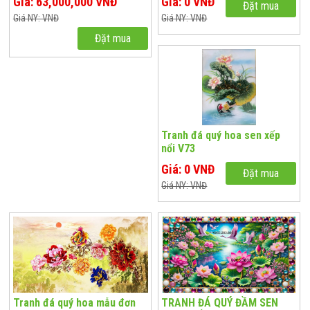
Giá: 63,000,000 VNĐ
Giá: 0 VNĐ
Đặt mua
Giá NY: VNĐ
Giá NY: VNĐ
Đặt mua
Tranh đá quý hoa sen xếp
nổi V73
Giá: 0 VNĐ
Đặt mua
Giá NY: VNĐ
Tranh đá quý hoa mẫu đơn
TRANH ĐÁ QUÝ ĐẦM SEN