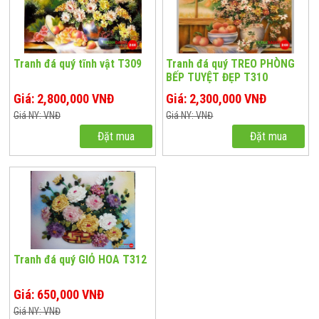
Tranh đá quý tĩnh vật T309
Tranh đá quý TREO PHÒNG
BẾP TUYỆT ĐẸP T310
Giá: 2,800,000 VNĐ
Giá: 2,300,000 VNĐ
Giá NY: VNĐ
Giá NY: VNĐ
Đặt mua
Đặt mua
Tranh đá quý GIỎ HOA T312
Giá: 650,000 VNĐ
Giá NY: VNĐ