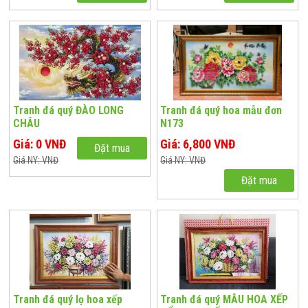
Tranh đá quý ĐÀO LONG
Tranh đá quý hoa mẫu đơn
CHÂU
N173
Giá: 0 VNĐ
Giá: 6,800 VNĐ
Đặt mua
Giá NY: VNĐ
Giá NY: VNĐ
Đặt mua
Tranh đá quý lọ hoa xếp
Tranh đá quý MẪU HOA XẾP