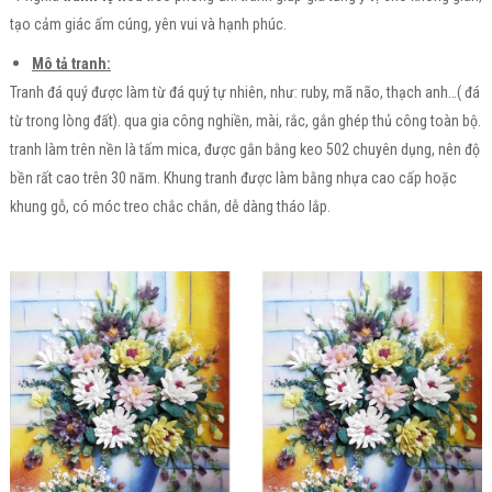
tạo cảm giác ấm cúng, yên vui và hạnh phúc.
Mô tả tranh:
Tranh đá quý được làm từ đá quý tự nhiên, như: ruby, mã não, thạch anh…( đá
từ trong lòng đất). qua gia công nghiền, mài, rắc, gắn ghép thủ công toàn bộ.
tranh làm trên nền là tấm mica, được gắn bằng keo 502 chuyên dụng, nên độ
bền rất cao trên 30 năm. Khung tranh được làm bằng nhựa cao cấp hoặc
khung gỗ, có móc treo chắc chắn, dễ dàng tháo lắp.