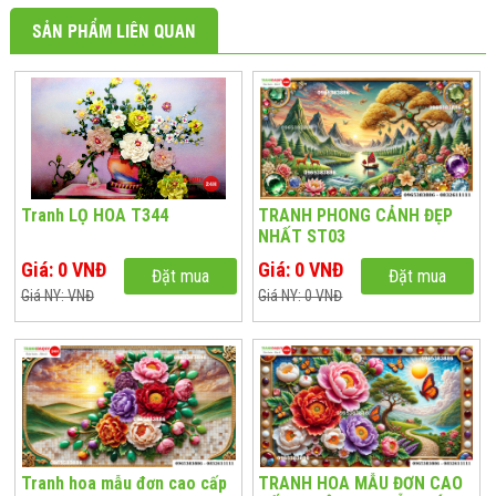
SẢN PHẨM LIÊN QUAN
Tranh LỌ HOA T344
TRANH PHONG CẢNH ĐẸP
NHẤT ST03
Giá: 0 VNĐ
Giá: 0 VNĐ
Đặt mua
Đặt mua
Giá NY: VNĐ
Giá NY: 0 VNĐ
Tranh hoa mẫu đơn cao cấp
TRANH HOA MẪU ĐƠN CAO