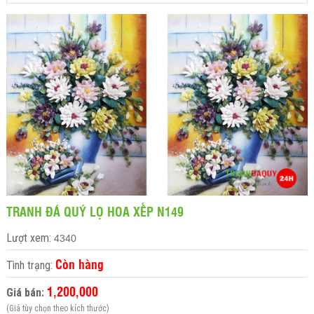
TRANH ĐÁ QUÝ LỌ HOA XẾP N149
Lượt xem:
4340
Còn hàng
Tình trạng:
1,200,000
Giá bán:
(Giá tùy chọn theo kích thước)