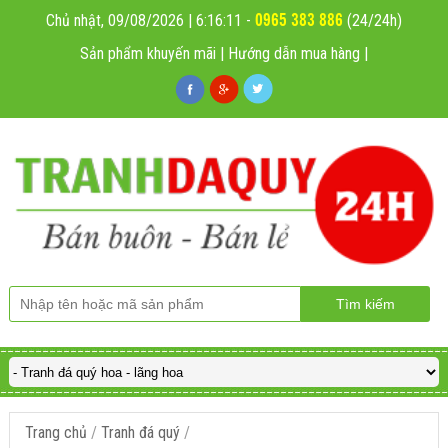
0965 383 886
Chủ nhật, 09/08/2026 | 6:16:12
-
(24/24h)
Sản phẩm khuyến mãi
|
Hướng dẫn mua hàng
|
Trang chủ
/
Tranh đá quý
/