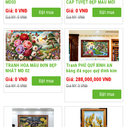
MD03
CẤP TUYỆT ĐẸP MẪU MỚI
CHƯA TỪNG CÓ TRÊN THI
Giá: 0 VNĐ
Giá: 0 VNĐ
Đặt mua
Đặt mua
TRƯỜNG
Giá NY: 0 VNĐ
Giá NY: VNĐ
TRANH HOA MẪU ĐƠN ĐẸP
Tranh PHÚ QUÝ BÌNH AN
NHẤT MD 02
bằng đá ngọc quý đính kim
cương tuyệt đỉnh PQ-102
Giá: 0 VNĐ
Giá: 288,000,000 VNĐ
Đặt mua
Giá NY: 0 VNĐ
Giá NY: 0 VNĐ
Đặt mua