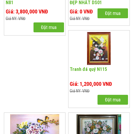
N81
ĐẸP NHẤT DS01
Giá: 3,800,000 VNĐ
Giá: 0 VNĐ
Đặt mua
Giá NY: VNĐ
Giá NY: VNĐ
Đặt mua
Tranh đá quý N115
Giá: 1,200,000 VNĐ
Giá NY: VNĐ
Đặt mua