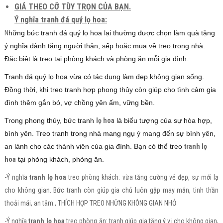
GIÁ THEO CỠ TÙY TRỌN CỦA BẠN.
Ý nghĩa tranh đá quý lọ hoa:
N
hững bức tranh đá quý lọ hoa lại thường được chọn làm quà tặng
ý nghĩa dành tặng người thân, sếp hoặc mua về treo trong nhà.
Đặc biệt là treo tại phòng khách và phòng ăn mỗi gia đình.
Tranh đá quý lọ hoa vừa có tác dụng làm đẹp không gian sống.
Đồng thời, khi treo tranh hợp phong thủy còn giúp cho tình cảm gia
đình thêm gắn bó, vợ chồng yên ấm, vững bền.
Trong phong thủy, bức tranh
lọ hoa
là biểu tượng của sự hòa hợp,
bình yên. Treo tranh trong nhà mang ngụ ý mang đến sự bình yên,
an lành cho các thành viên của gia đình. Bạn có thể treo
tranh lọ
hoa
tại phòng khách, phòng ăn.
-Ý nghĩa
tranh lọ hoa
treo phòng khách: vừa tăng cường vẻ đẹp, sự mới lạ
cho không gian. Bức tranh còn giúp gia chủ luôn gặp may mắn, tinh thần
thoải mái, an tâm., THÍCH HỢP TREO NHỮNG KHÔNG GIAN NHỎ
-Ý nghĩa
tranh lọ hoa
treo phòng ăn: tranh giúp gia tăng ý vị cho không gian,