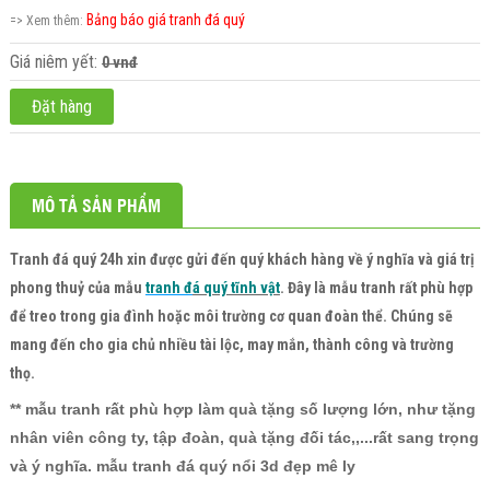
Bảng báo giá tranh đá quý
=> Xem thêm:
Giá niêm yết:
0 vnđ
Đặt hàng
MÔ TẢ SẢN PHẨM
Tranh đá quý 24h
xin được gửi đến quý khách hàng về ý nghĩa và giá trị
phong thuỷ của mẫu
tranh đ
á quý tĩnh vật
. Đây là mẫu tranh rất phù hợp
để treo trong gia đình hoặc môi trường cơ quan đoàn thể. Chúng sẽ
mang đến cho gia chủ nhiều tài lộc, may mắn, thành công và trường
thọ.
** mẫu tranh rất phù hợp làm quà tặng số lượng lớn, như tặng
nhân viên công ty, tập đoàn, quà tặng đối tác,,...rất sang trọng
và ý nghĩa. mẫu tranh đá quý nổi 3d đẹp mê ly